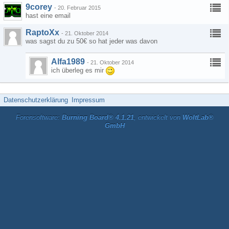
9corey
-
20. Februar 2015
hast eine email
RaptoXx
-
21. Oktober 2014
was sagst du zu 50€ so hat jeder was davon
Alfa1989
-
21. Oktober 2014
ich überleg es mir
Datenschutzerklärung
Impressum
Forensoftware:
Burning Board® 4.1.21
, entwickelt von
WoltLab®
GmbH