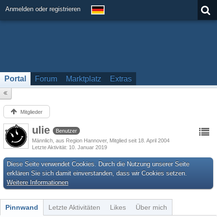
Anmelden oder registrieren
Portal
Forum
Marktplatz
Extras
Mitglieder
ulie
Benutzer
Männlich
aus Region Hannover
Mitglied seit 18. April 2004
Letzte Aktivität
10. Januar 2019
Diese Seite verwendet Cookies. Durch die Nutzung unserer Seite
erklären Sie sich damit einverstanden, dass wir Cookies setzen.
Weitere Informationen
Pinnwand
Letzte Aktivitäten
Likes
Über mich