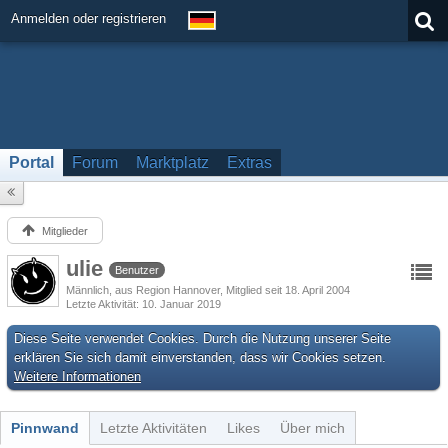
Anmelden oder registrieren
Portal
Forum
Marktplatz
Extras
Mitglieder
ulie
Benutzer
Männlich
aus Region Hannover
Mitglied seit 18. April 2004
Letzte Aktivität
10. Januar 2019
Diese Seite verwendet Cookies. Durch die Nutzung unserer Seite
erklären Sie sich damit einverstanden, dass wir Cookies setzen.
Weitere Informationen
Pinnwand
Letzte Aktivitäten
Likes
Über mich