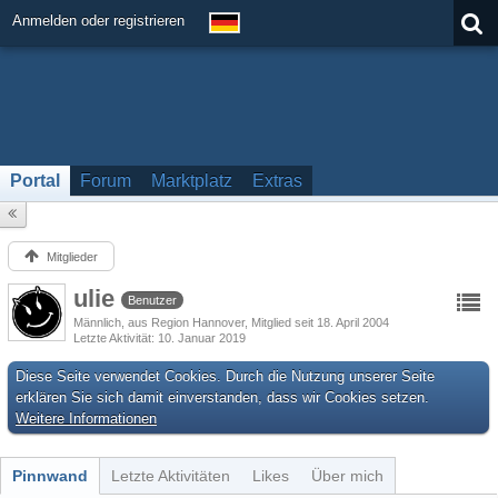
Anmelden oder registrieren
Portal
Forum
Marktplatz
Extras
Mitglieder
ulie
Benutzer
Männlich
aus Region Hannover
Mitglied seit 18. April 2004
Letzte Aktivität
10. Januar 2019
Diese Seite verwendet Cookies. Durch die Nutzung unserer Seite
erklären Sie sich damit einverstanden, dass wir Cookies setzen.
Weitere Informationen
Pinnwand
Letzte Aktivitäten
Likes
Über mich