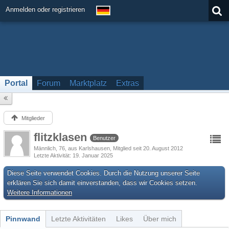
Anmelden oder registrieren
Portal
Forum
Marktplatz
Extras
Mitglieder
flitzklasen
Benutzer
Männlich
76
aus Karlshausen
Mitglied seit 20. August 2012
Letzte Aktivität
19. Januar 2025
Diese Seite verwendet Cookies. Durch die Nutzung unserer Seite
erklären Sie sich damit einverstanden, dass wir Cookies setzen.
Weitere Informationen
Pinnwand
Letzte Aktivitäten
Likes
Über mich