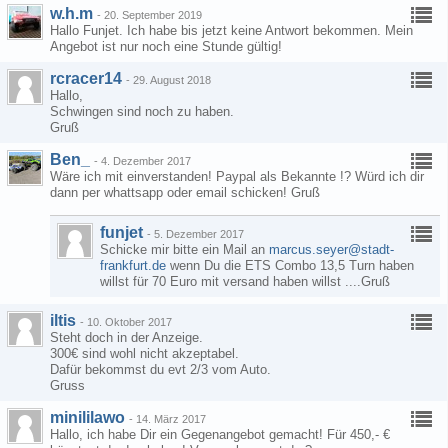
w.h.m
-
20. September 2019
Hallo Funjet. Ich habe bis jetzt keine Antwort bekommen. Mein
Angebot ist nur noch eine Stunde gültig!
rcracer14
-
29. August 2018
Hallo,
Schwingen sind noch zu haben.
Gruß
Ben_
-
4. Dezember 2017
Wäre ich mit einverstanden! Paypal als Bekannte !? Würd ich dir
dann per whattsapp oder email schicken! Gruß
funjet
-
5. Dezember 2017
Schicke mir bitte ein Mail an
marcus.seyer@stadt-
frankfurt.de
wenn Du die ETS Combo 13,5 Turn haben
willst für 70 Euro mit versand haben willst ....Gruß
iltis
-
10. Oktober 2017
Steht doch in der Anzeige.
300€ sind wohl nicht akzeptabel.
Dafür bekommst du evt 2/3 vom Auto.
Gruss
minililawo
-
14. März 2017
Hallo, ich habe Dir ein Gegenangebot gemacht! Für 450,- €