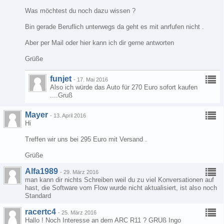
Was möchtest du noch dazu wissen ?
Bin gerade Beruflich unterwegs da geht es mit anrfufen nicht .
Aber per Mail oder hier kann ich dir gerne antworten
Grüße
funjet
-
17. Mai 2016
Also ich würde das Auto für 270 Euro sofort kaufen
....Gruß
Mayer
-
13. April 2016
Hi
Treffen wir uns bei 295 Euro mit Versand .
Grüße
Alfa1989
-
29. März 2016
man kann dir nichts Schreiben weil du zu viel Konversationen auf
hast, die Software vom Flow wurde nicht aktualisiert, ist also noch
Standard
racertc4
-
25. März 2016
Hallo ! Noch Interesse an dem ARC R11 ? GRUß Ingo