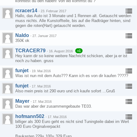
könntest du den haben! Von wo kommst du ?
rcracer14
-
23. Februar 2017
Hallo, das Auto ist 3 Monate und 1 Rennen alt. Getauscht werden
muss nichts. Alle Kunstoffteile, bis auf die Radträger hinten, sind
gegen die roten(Hart) getauscht worden.
Naldo
-
27. Januar 2017
350€ ok
TCRACER79
+1
-
16. August 2016
Hey kann dir so keine weitere Nachricht schicken, aber ja er ist
noch zu haben. gruss
funjet
-
19. Mai 2016
Was ist nun mit dem Auto??? Kann ich es von dir kaufen ?????
funjet
-
17. Mai 2016
Also mein preis ist 290 euro und ich kaufe sofort ...Gruß
Mayer
-
17. Mai 2016
Das war aber der zusammengebaute TE03.
hofmann502
-
17. Mai 2016
billiger als 300 Euro geht es nicht sind Tuningteile dabei im Wert
100 Euro Orginalverpackt
Baukasten 229+ 100= 329 Euro