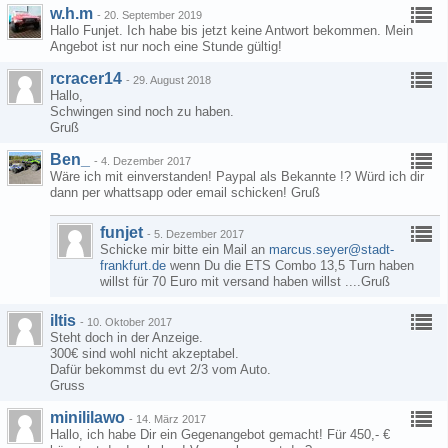
w.h.m
-
20. September 2019
Hallo Funjet. Ich habe bis jetzt keine Antwort bekommen. Mein
Angebot ist nur noch eine Stunde gültig!
rcracer14
-
29. August 2018
Hallo,
Schwingen sind noch zu haben.
Gruß
Ben_
-
4. Dezember 2017
Wäre ich mit einverstanden! Paypal als Bekannte !? Würd ich dir
dann per whattsapp oder email schicken! Gruß
funjet
-
5. Dezember 2017
Schicke mir bitte ein Mail an
marcus.seyer@stadt-
frankfurt.de
wenn Du die ETS Combo 13,5 Turn haben
willst für 70 Euro mit versand haben willst ....Gruß
iltis
-
10. Oktober 2017
Steht doch in der Anzeige.
300€ sind wohl nicht akzeptabel.
Dafür bekommst du evt 2/3 vom Auto.
Gruss
minililawo
-
14. März 2017
Hallo, ich habe Dir ein Gegenangebot gemacht! Für 450,- €