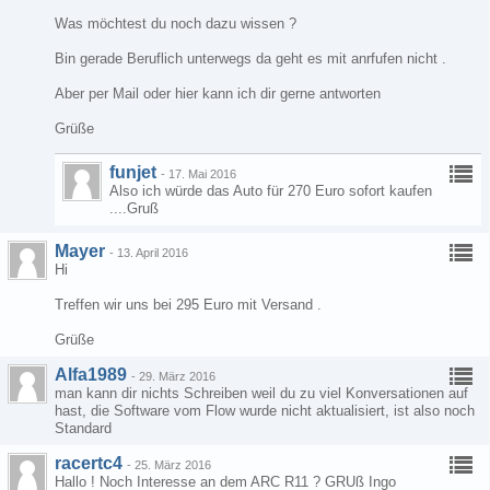
Was möchtest du noch dazu wissen ?
Bin gerade Beruflich unterwegs da geht es mit anrfufen nicht .
Aber per Mail oder hier kann ich dir gerne antworten
Grüße
funjet
-
17. Mai 2016
Also ich würde das Auto für 270 Euro sofort kaufen
....Gruß
Mayer
-
13. April 2016
Hi
Treffen wir uns bei 295 Euro mit Versand .
Grüße
Alfa1989
-
29. März 2016
man kann dir nichts Schreiben weil du zu viel Konversationen auf
hast, die Software vom Flow wurde nicht aktualisiert, ist also noch
Standard
racertc4
-
25. März 2016
Hallo ! Noch Interesse an dem ARC R11 ? GRUß Ingo