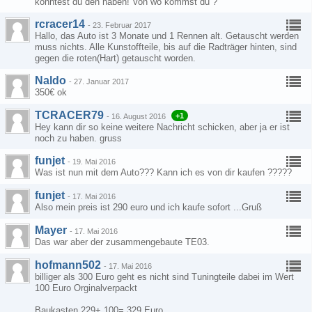
könntest du den haben! Von wo kommst du ?
rcracer14
-
23. Februar 2017
Hallo, das Auto ist 3 Monate und 1 Rennen alt. Getauscht werden
muss nichts. Alle Kunstoffteile, bis auf die Radträger hinten, sind
gegen die roten(Hart) getauscht worden.
Naldo
-
27. Januar 2017
350€ ok
TCRACER79
+1
-
16. August 2016
Hey kann dir so keine weitere Nachricht schicken, aber ja er ist
noch zu haben. gruss
funjet
-
19. Mai 2016
Was ist nun mit dem Auto??? Kann ich es von dir kaufen ?????
funjet
-
17. Mai 2016
Also mein preis ist 290 euro und ich kaufe sofort ...Gruß
Mayer
-
17. Mai 2016
Das war aber der zusammengebaute TE03.
hofmann502
-
17. Mai 2016
billiger als 300 Euro geht es nicht sind Tuningteile dabei im Wert
100 Euro Orginalverpackt
Baukasten 229+ 100= 329 Euro