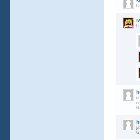
k
ha
r
h
h
da
es
G
h
ja
G