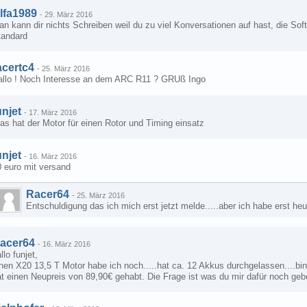
lfa1989
-
29. März 2016
n kann dir nichts Schreiben weil du zu viel Konversationen auf hast, die Soft
tandard
acertc4
-
25. März 2016
allo ! Noch Interesse an dem ARC R11 ? GRUß Ingo
unjet
-
17. März 2016
s hat der Motor für einen Rotor und Timing einsatz
unjet
-
16. März 2016
0 euro mit versand
Racer64
-
25. März 2016
Entschuldigung das ich mich erst jetzt melde.....aber ich habe erst heut
acer64
-
16. März 2016
llo funjet,
nen X20 13,5 T Motor habe ich noch.....hat ca. 12 Akkus durchgelassen....b
t einen Neupreis von 89,90€ gehabt. Die Frage ist was du mir dafür noch geb