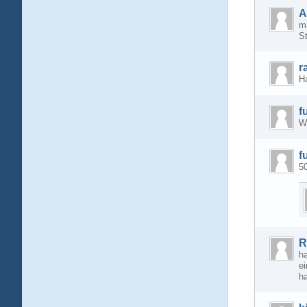
A
ma
S
r
H
f
Wa
f
5
R
ha
ei
ha