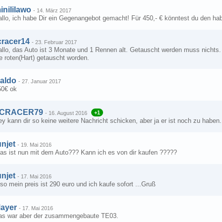
inililawo
-
14. März 2017
allo, ich habe Dir ein Gegenangebot gemacht! Für 450,- € könntest du den h
cracer14
-
23. Februar 2017
llo, das Auto ist 3 Monate und 1 Rennen alt. Getauscht werden muss nichts. A
e roten(Hart) getauscht worden.
aldo
-
27. Januar 2017
50€ ok
CRACER79
+1
-
16. August 2016
y kann dir so keine weitere Nachricht schicken, aber ja er ist noch zu haben
unjet
-
19. Mai 2016
as ist nun mit dem Auto??? Kann ich es von dir kaufen ?????
unjet
-
17. Mai 2016
so mein preis ist 290 euro und ich kaufe sofort ...Gruß
ayer
-
17. Mai 2016
as war aber der zusammengebaute TE03.