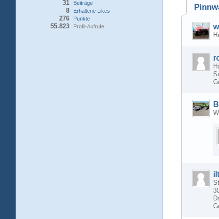
31
Beiträge
Pinnw
8
Erhaltene Likes
276
Punkte
55.823
w
Profil-Aufrufe
Ha
r
Ha
S
G
B
Wä
il
St
30
D
G