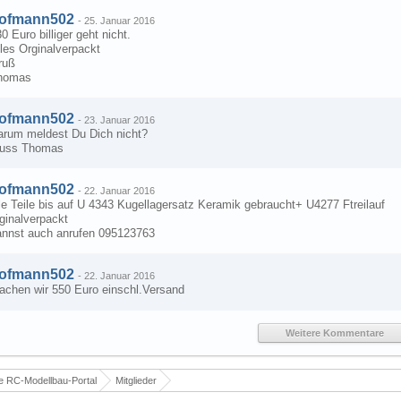
ofmann502
-
25. Januar 2016
0 Euro billiger geht nicht.
les Orginalverpackt
ruß
homas
ofmann502
-
23. Januar 2016
arum meldest Du Dich nicht?
russ Thomas
ofmann502
-
22. Januar 2016
le Teile bis auf U 4343 Kugellagersatz Keramik gebraucht+ U4277 Ftreilauf
ginalverpackt
annst auch anrufen 095123763
ofmann502
-
22. Januar 2016
achen wir 550 Euro einschl.Versand
Weitere Kommentare
 RC-Modellbau-Portal
Mitglieder