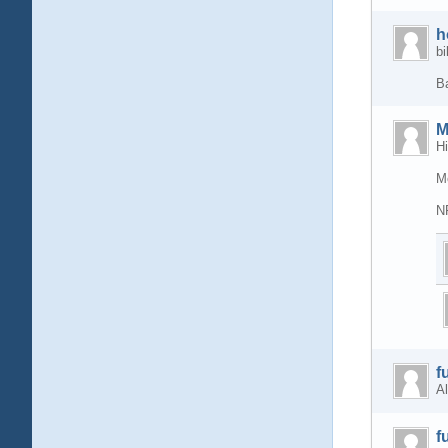
h
bi
B
M
Hi
M
N
f
Al
f