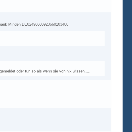
lksbank Minden DE02490603920660103400
 gemeldet oder tun so als wenn sie von nix wissen.....