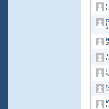
m
H
r
Ha
di
N
3
T
He
f
W
f
Al
M
D