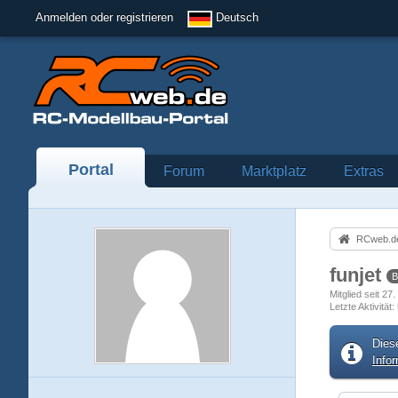
Anmelden oder registrieren
Deutsch
Portal
Forum
Marktplatz
Extras
RCweb.de
funjet
B
Mitglied seit 2
Letzte Aktivität
Dies
Info