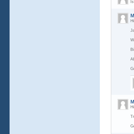
Is
M
Hi
Ja
W
Bi
Ab
G
M
Hi
Tr
G