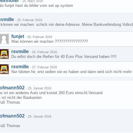
ielnhofer
-
16. März 2016
lo funjet hast du bilder vom set up system
svmille
-
25. Februar 2016
i können wir machen. schick mir deine Adresse. Meine Bankverbindung Vo
funjet
-
26. Februar 2016
Was können wir machen ????????????????
rsvmille
-
26. Februar 2016
Du willst doch die Reifen für 40 Euro Plus Versand haben !!!!!
rsvmille
-
27. Februar 2016
Nur Idioten hir, erst wollen sie es haben und dann wird sich nicht mehr
ofmann502
-
25. Januar 2016
s ist ein anderes Auto und kostet 260 Euro einschl.Versand
 ist nicht der Baukasten
ruß Thomas
ofmann502
-
25. Januar 2016
ruß Thomas