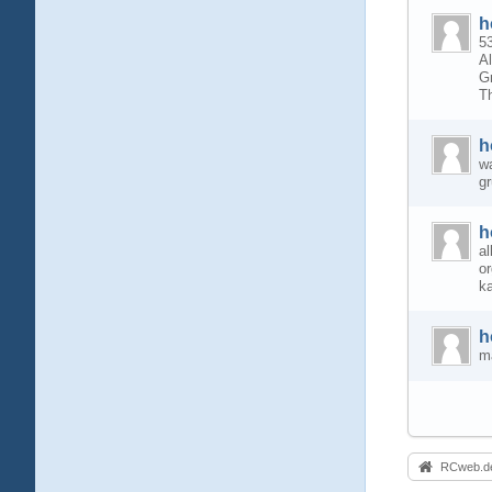
h
53
Al
G
T
h
w
g
h
al
or
k
h
m
RCweb.de