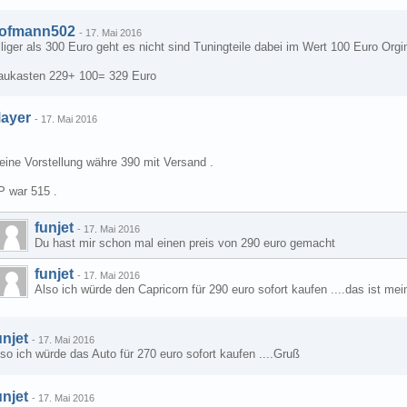
ofmann502
-
17. Mai 2016
lliger als 300 Euro geht es nicht sind Tuningteile dabei im Wert 100 Euro Orgi
aukasten 229+ 100= 329 Euro
ayer
-
17. Mai 2016
eine Vorstellung währe 390 mit Versand .
P war 515 .
funjet
-
17. Mai 2016
Du hast mir schon mal einen preis von 290 euro gemacht
funjet
-
17. Mai 2016
Also ich würde den Capricorn für 290 euro sofort kaufen ....das ist mei
unjet
-
17. Mai 2016
so ich würde das Auto für 270 euro sofort kaufen ....Gruß
unjet
-
17. Mai 2016