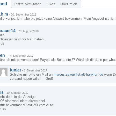
and
Letzte Aktivitäten
Likes
Über mich
.h.m
-
20. September 2019
llo Funjet. Ich habe bis jetzt keine Antwort bekommen. Mein Angebot ist nur 
cracer14
-
29. August 2018
llo,
chwingen sind noch zu haben.
ruß
en_
-
4. Dezember 2017
re ich mit einverstanden! Paypal als Bekannte !? Würd ich dir dann per wha
funjet
-
5. Dezember 2017
Schicke mir bitte ein Mail an
marcus.seyer@stadt-frankfurt.de
wenn Du 
versand haben willst ....Gruß
tis
-
10. Oktober 2017
eht doch in der Anzeige.
0€ sind wohl nicht akzeptabel.
afür bekommst du evt 2/3 vom Auto.
russ