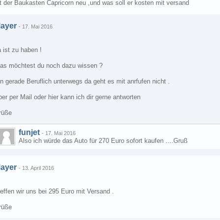
t der Baukasten Capricorn neu ,und was soll er kosten mit versand
ayer
-
17. Mai 2016
 ist zu haben !
as möchtest du noch dazu wissen ?
n gerade Beruflich unterwegs da geht es mit anrfufen nicht .
er per Mail oder hier kann ich dir gerne antworten
rüße
funjet
-
17. Mai 2016
Also ich würde das Auto für 270 Euro sofort kaufen ....Gruß
ayer
-
13. April 2016
effen wir uns bei 295 Euro mit Versand .
rüße