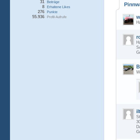
31
Beiträge
Pinnw
8
Erhaltene Likes
276
Punkte
55.936
w
Profil-Aufrufe
Ha
r
Ha
S
G
B
Wä
il
St
30
D
G