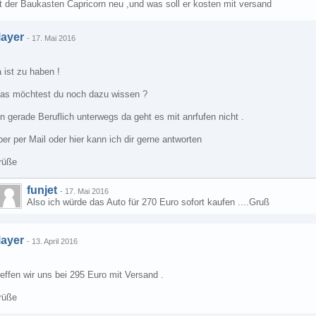
t der Baukasten Capricorn neu ,und was soll er kosten mit versand
ayer
-
17. Mai 2016
 ist zu haben !
as möchtest du noch dazu wissen ?
n gerade Beruflich unterwegs da geht es mit anrfufen nicht .
er per Mail oder hier kann ich dir gerne antworten
rüße
funjet
-
17. Mai 2016
Also ich würde das Auto für 270 Euro sofort kaufen ....Gruß
ayer
-
13. April 2016
effen wir uns bei 295 Euro mit Versand .
rüße