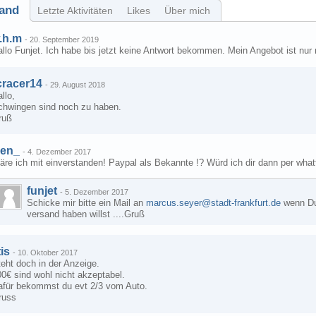
and
Letzte Aktivitäten
Likes
Über mich
.h.m
-
20. September 2019
llo Funjet. Ich habe bis jetzt keine Antwort bekommen. Mein Angebot ist nur 
cracer14
-
29. August 2018
llo,
chwingen sind noch zu haben.
ruß
en_
-
4. Dezember 2017
re ich mit einverstanden! Paypal als Bekannte !? Würd ich dir dann per wha
funjet
-
5. Dezember 2017
Schicke mir bitte ein Mail an
marcus.seyer@stadt-frankfurt.de
wenn Du 
versand haben willst ....Gruß
tis
-
10. Oktober 2017
eht doch in der Anzeige.
0€ sind wohl nicht akzeptabel.
afür bekommst du evt 2/3 vom Auto.
russ