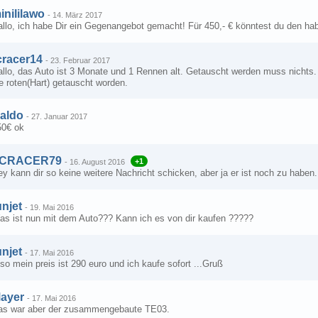
inililawo
-
14. März 2017
allo, ich habe Dir ein Gegenangebot gemacht! Für 450,- € könntest du den h
cracer14
-
23. Februar 2017
llo, das Auto ist 3 Monate und 1 Rennen alt. Getauscht werden muss nichts. A
e roten(Hart) getauscht worden.
aldo
-
27. Januar 2017
50€ ok
CRACER79
+1
-
16. August 2016
y kann dir so keine weitere Nachricht schicken, aber ja er ist noch zu haben
unjet
-
19. Mai 2016
as ist nun mit dem Auto??? Kann ich es von dir kaufen ?????
unjet
-
17. Mai 2016
so mein preis ist 290 euro und ich kaufe sofort ...Gruß
ayer
-
17. Mai 2016
as war aber der zusammengebaute TE03.