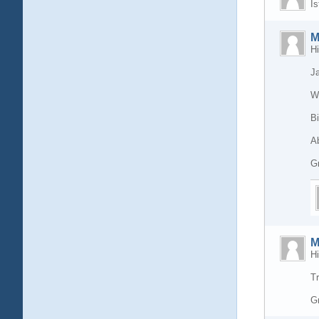
Is
M
Hi
Ja
W
Bi
Ab
G
M
Hi
Tr
G