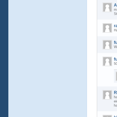
A
ma
S
r
H
f
Wa
f
5
R
ha
ei
ha