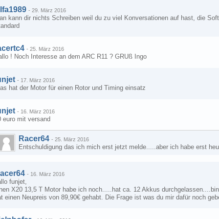
lfa1989
-
29. März 2016
n kann dir nichts Schreiben weil du zu viel Konversationen auf hast, die Soft
tandard
acertc4
-
25. März 2016
allo ! Noch Interesse an dem ARC R11 ? GRUß Ingo
unjet
-
17. März 2016
s hat der Motor für einen Rotor und Timing einsatz
unjet
-
16. März 2016
0 euro mit versand
Racer64
-
25. März 2016
Entschuldigung das ich mich erst jetzt melde.....aber ich habe erst heut
acer64
-
16. März 2016
llo funjet,
nen X20 13,5 T Motor habe ich noch.....hat ca. 12 Akkus durchgelassen....b
t einen Neupreis von 89,90€ gehabt. Die Frage ist was du mir dafür noch geb