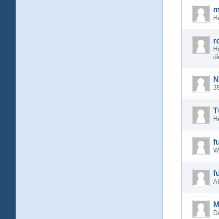
m
H
r
Ha
di
N
3
T
He
f
W
f
Al
M
D