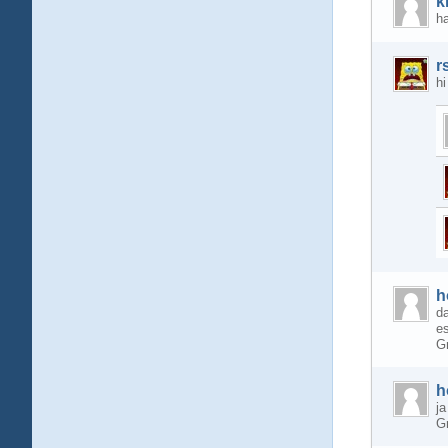
k
ha
r
h
h
da
es
G
h
ja
G