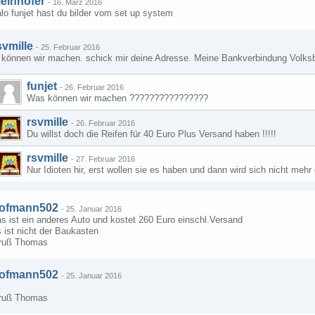
ielnhofer
-
16. März 2016
lo funjet hast du bilder vom set up system
svmille
-
25. Februar 2016
i können wir machen. schick mir deine Adresse. Meine Bankverbindung Vo
funjet
-
26. Februar 2016
Was können wir machen ????????????????
rsvmille
-
26. Februar 2016
Du willst doch die Reifen für 40 Euro Plus Versand haben !!!!!
rsvmille
-
27. Februar 2016
Nur Idioten hir, erst wollen sie es haben und dann wird sich nicht mehr
ofmann502
-
25. Januar 2016
s ist ein anderes Auto und kostet 260 Euro einschl.Versand
 ist nicht der Baukasten
ruß Thomas
ofmann502
-
25. Januar 2016
ruß Thomas