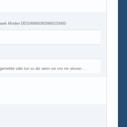
lksbank Minden DE02490603920660103400
 gemeldet oder tun so als wenn sie von nix wissen.....