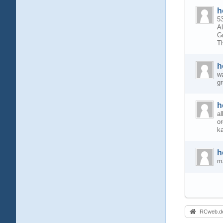
h
53
Al
G
T
h
w
g
h
al
or
k
h
m
RCweb.de