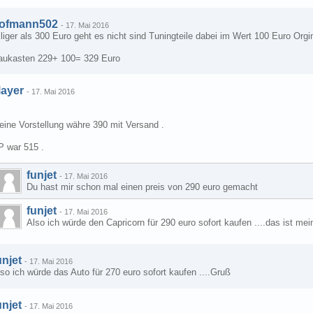
ofmann502
-
17. Mai 2016
lliger als 300 Euro geht es nicht sind Tuningteile dabei im Wert 100 Euro Orgi
aukasten 229+ 100= 329 Euro
ayer
-
17. Mai 2016
eine Vorstellung währe 390 mit Versand .
P war 515 .
funjet
-
17. Mai 2016
Du hast mir schon mal einen preis von 290 euro gemacht
funjet
-
17. Mai 2016
Also ich würde den Capricorn für 290 euro sofort kaufen ....das ist mei
unjet
-
17. Mai 2016
so ich würde das Auto für 270 euro sofort kaufen ....Gruß
unjet
-
17. Mai 2016