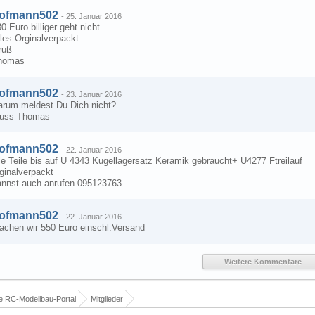
ofmann502
-
25. Januar 2016
0 Euro billiger geht nicht.
les Orginalverpackt
ruß
homas
ofmann502
-
23. Januar 2016
arum meldest Du Dich nicht?
russ Thomas
ofmann502
-
22. Januar 2016
le Teile bis auf U 4343 Kugellagersatz Keramik gebraucht+ U4277 Ftreilauf
ginalverpackt
annst auch anrufen 095123763
ofmann502
-
22. Januar 2016
achen wir 550 Euro einschl.Versand
Weitere Kommentare
 RC-Modellbau-Portal
Mitglieder