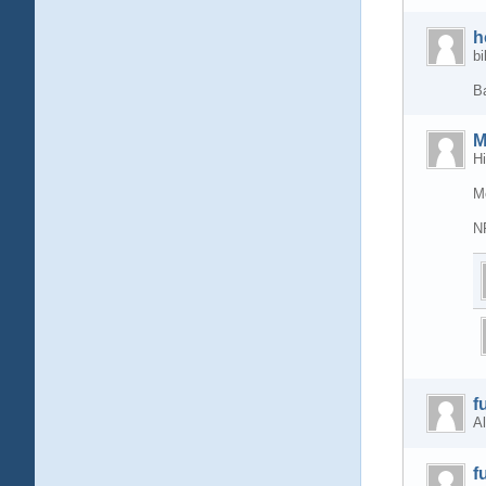
h
bi
B
M
Hi
M
N
f
Al
f