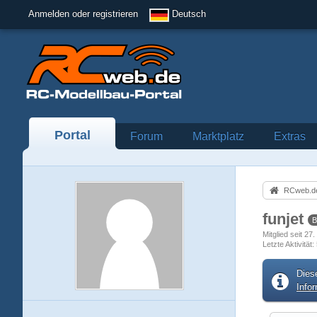
Anmelden oder registrieren
Deutsch
Portal
Forum
Marktplatz
Extras
RCweb.de
funjet
B
Mitglied seit 2
Letzte Aktivität
Dies
Info