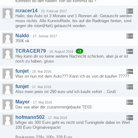
könntest du den haben! Von wo kommst du ?
rcracer14
-
23. Februar 2017
Hallo, das Auto ist 3 Monate und 1 Rennen alt. Getauscht werden
muss nichts. Alle Kunstoffteile, bis auf die Radträger hinten, sind
gegen die roten(Hart) getauscht worden.
Naldo
-
27. Januar 2017
350€ ok
TCRACER79
+1
-
16. August 2016
Hey kann dir so keine weitere Nachricht schicken, aber ja er ist
noch zu haben. gruss
funjet
-
19. Mai 2016
Was ist nun mit dem Auto??? Kann ich es von dir kaufen ?????
funjet
-
17. Mai 2016
Also mein preis ist 290 euro und ich kaufe sofort ...Gruß
Mayer
-
17. Mai 2016
Das war aber der zusammengebaute TE03.
hofmann502
-
17. Mai 2016
billiger als 300 Euro geht es nicht sind Tuningteile dabei im Wert
100 Euro Orginalverpackt
Baukasten 229+ 100= 329 Euro