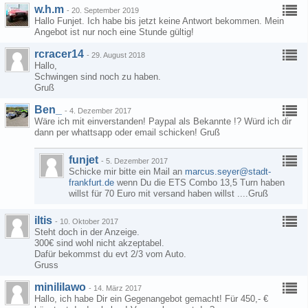
w.h.m
-
20. September 2019
Hallo Funjet. Ich habe bis jetzt keine Antwort bekommen. Mein
Angebot ist nur noch eine Stunde gültig!
rcracer14
-
29. August 2018
Hallo,
Schwingen sind noch zu haben.
Gruß
Ben_
-
4. Dezember 2017
Wäre ich mit einverstanden! Paypal als Bekannte !? Würd ich dir
dann per whattsapp oder email schicken! Gruß
funjet
-
5. Dezember 2017
Schicke mir bitte ein Mail an
marcus.seyer@stadt-
frankfurt.de
wenn Du die ETS Combo 13,5 Turn haben
willst für 70 Euro mit versand haben willst ....Gruß
iltis
-
10. Oktober 2017
Steht doch in der Anzeige.
300€ sind wohl nicht akzeptabel.
Dafür bekommst du evt 2/3 vom Auto.
Gruss
minililawo
-
14. März 2017
Hallo, ich habe Dir ein Gegenangebot gemacht! Für 450,- €