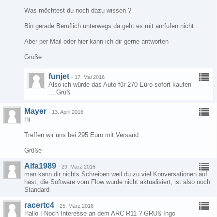
Was möchtest du noch dazu wissen ?
Bin gerade Beruflich unterwegs da geht es mit anrfufen nicht .
Aber per Mail oder hier kann ich dir gerne antworten
Grüße
funjet
-
17. Mai 2016
Also ich würde das Auto für 270 Euro sofort kaufen
....Gruß
Mayer
-
13. April 2016
Hi
Treffen wir uns bei 295 Euro mit Versand .
Grüße
Alfa1989
-
29. März 2016
man kann dir nichts Schreiben weil du zu viel Konversationen auf
hast, die Software vom Flow wurde nicht aktualisiert, ist also noch
Standard
racertc4
-
25. März 2016
Hallo ! Noch Interesse an dem ARC R11 ? GRUß Ingo