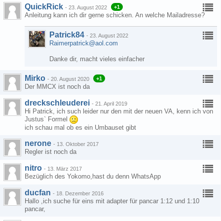
QuickRick
+1
-
23. August 2022
Anleitung kann ich dir gerne schicken. An welche Mailadresse?
Patrick84
-
23. August 2022
Raimerpatrick@aol.com
Danke dir, macht vieles einfacher
Mirko
+1
-
20. August 2020
Der MMCX ist noch da
dreckschleuderei
-
21. April 2019
Hi Patrick, ich such leider nur den mit der neuen VA, kenn ich von
Justus` Formel
ich schau mal ob es ein Umbauset gibt
nerone
-
13. Oktober 2017
Regler ist noch da
nitro
-
13. März 2017
Bezüglich des Yokomo,hast du denn WhatsApp
ducfan
-
18. Dezember 2016
Hallo ,ich suche für eins mit adapter für pancar 1:12 und 1:10
pancar,