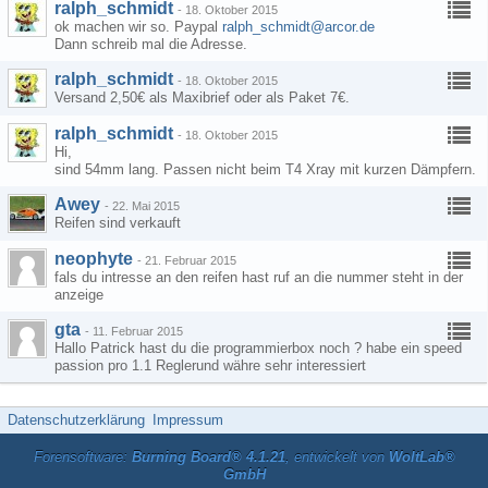
ralph_schmidt
-
18. Oktober 2015
ok machen wir so. Paypal
ralph_schmidt@arcor.de
Dann schreib mal die Adresse.
ralph_schmidt
-
18. Oktober 2015
Versand 2,50€ als Maxibrief oder als Paket 7€.
ralph_schmidt
-
18. Oktober 2015
Hi,
sind 54mm lang. Passen nicht beim T4 Xray mit kurzen Dämpfern.
Awey
-
22. Mai 2015
Reifen sind verkauft
neophyte
-
21. Februar 2015
fals du intresse an den reifen hast ruf an die nummer steht in der
anzeige
gta
-
11. Februar 2015
Hallo Patrick hast du die programmierbox noch ? habe ein speed
passion pro 1.1 Reglerund währe sehr interessiert
Datenschutzerklärung
Impressum
Forensoftware:
Burning Board® 4.1.21
, entwickelt von
WoltLab®
GmbH