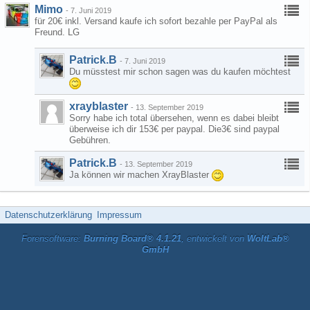
Mimo
-
7. Juni 2019
für 20€ inkl. Versand kaufe ich sofort bezahle per PayPal als
Freund. LG
Patrick.B
-
7. Juni 2019
Du müsstest mir schon sagen was du kaufen möchtest
xrayblaster
-
13. September 2019
Sorry habe ich total übersehen, wenn es dabei bleibt
überweise ich dir 153€ per paypal. Die3€ sind paypal
Gebühren.
Patrick.B
-
13. September 2019
Ja können wir machen XrayBlaster
Datenschutzerklärung
Impressum
Forensoftware:
Burning Board® 4.1.21
, entwickelt von
WoltLab®
GmbH