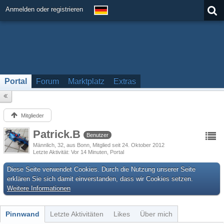
Anmelden oder registrieren
Portal
Forum
Marktplatz
Extras
Mitglieder
Patrick.B
Benutzer
Männlich
32
aus Bonn
Mitglied seit 24. Oktober 2012
Letzte Aktivität
Vor 14 Minuten
, Portal
Diese Seite verwendet Cookies. Durch die Nutzung unserer Seite
erklären Sie sich damit einverstanden, dass wir Cookies setzen.
Weitere Informationen
Pinnwand
Letzte Aktivitäten
Likes
Über mich