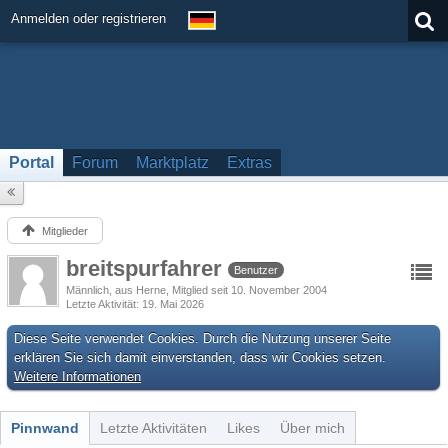
Anmelden oder registrieren
Portal
Forum
Marktplatz
Extras
Mitglieder
breitspurfahrer
Benutzer
Männlich
aus Herne
Mitglied seit 10. November 2004
Letzte Aktivität
19. Mai 2026
Diese Seite verwendet Cookies. Durch die Nutzung unserer Seite
erklären Sie sich damit einverstanden, dass wir Cookies setzen.
Weitere Informationen
Pinnwand
Letzte Aktivitäten
Likes
Über mich