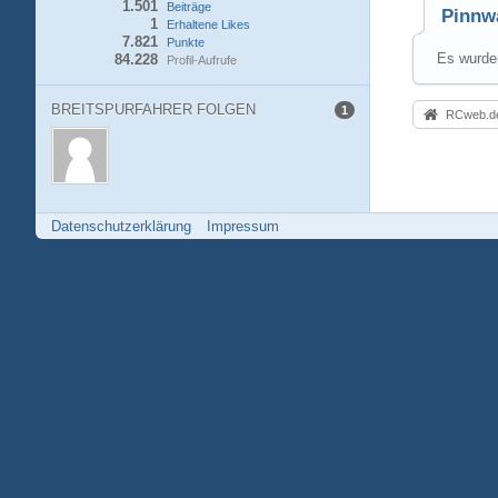
1.501
Beiträge
Pinnw
1
Erhaltene Likes
7.821
Punkte
Es wurden
84.228
Profil-Aufrufe
BREITSPURFAHRER FOLGEN
1
RCweb.de
Datenschutzerklärung
Impressum