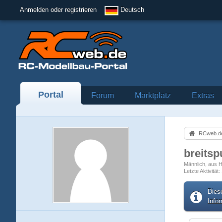
Anmelden oder registrieren
Deutsch
Portal
Forum
Marktplatz
Extras
RCweb.de
breitsp
Männlich
aus 
Letzte Aktivität
Dies
Info