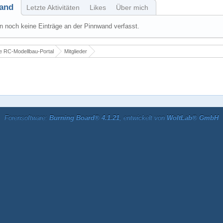
and
Letzte Aktivitäten
Likes
Über mich
 noch keine Einträge an der Pinnwand verfasst.
 RC-Modellbau-Portal
Mitglieder
Forensoftware:
Burning Board® 4.1.21
, entwickelt von
WoltLab® GmbH