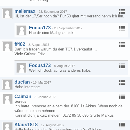
mallemax
-
23. September 2017
Hi, ist der 17,5er noch da? Für 50 glatt mit Versand nehm ich ihn.
Focus173
-
23. September 2017
Hab dir eine Mail geschickt.
ff482
-
8. August 2017
Darf Ich fragen warum du den TC7.1 verkaufst ...
Viele Grüsse Fritz
Focus173
-
8. August 2017
Weil ich Bock auf was anderes habe.
ducfan
-
16. Mai 2017
Habe interesse
Caiman
-
3. Januar 2017
Servus,
Ich hätte Interesse an einem der. 8100 1s Akkus. Wenn noch da,
würde ich einen nehmen.
Kannst dich ja kurz melden, 0172 85 38 695 Grüße Markus
Klaus1818
-
17. August 2016
Hallo haben sie das Setup system noch Gruß Klaus