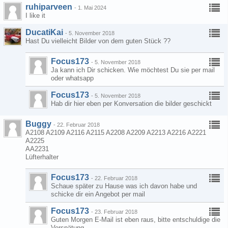
ruhiparveen
-
1. Mai 2024
I like it
DucatiKai
-
5. November 2018
Hast Du vielleicht Bilder von dem guten Stück ??
Focus173
-
5. November 2018
Ja kann ich Dir schicken. Wie möchtest Du sie per mail
oder whatsapp
Focus173
-
5. November 2018
Hab dir hier eben per Konversation die bilder geschickt
Buggy
-
22. Februar 2018
A2108 A2109 A2116 A2115 A2208 A2209 A2213 A2216 A2221
A2225
AA2231
Lüfterhalter
Focus173
-
22. Februar 2018
Schaue später zu Hause was ich davon habe und
schicke dir ein Angebot per mail
Focus173
-
23. Februar 2018
Guten Morgen E-Mail ist eben raus, bitte entschuldige die
Verspätung