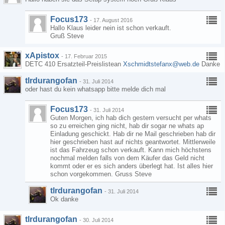
Focus173
-
17. August 2016
Hallo Klaus leider nein ist schon verkauft.
Gruß Steve
xApistox
-
17. Februar 2015
DETC 410 Ersatzteil-Preislistean
Xschmidtstefanx@web.de
Danke
tlrdurangofan
-
31. Juli 2014
oder hast du kein whatsapp bitte melde dich mal
Focus173
-
31. Juli 2014
Guten Morgen, ich hab dich gestern versucht per whats
so zu erreichen ging nicht, hab dir sogar ne whats ap
Einladung geschickt. Hab dir ne Mail geschrieben hab dir
hier geschrieben hast auf nichts geantwortet. Mittlerweile
ist das Fahrzeug schon verkauft. Kann mich höchstens
nochmal melden falls von dem Käufer das Geld nicht
kommt oder er es sich anders überlegt hat. Ist alles hier
schon vorgekommen. Gruss Steve
tlrdurangofan
-
31. Juli 2014
Ok danke
tlrdurangofan
-
30. Juli 2014