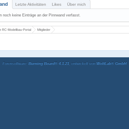
and
Letzte Aktivitäten
Likes
Über mich
 noch keine Einträge an der Pinnwand verfasst.
 RC-Modellbau-Portal
Mitglieder
Forensoftware:
Burning Board® 4.1.21
, entwickelt von
WoltLab® GmbH