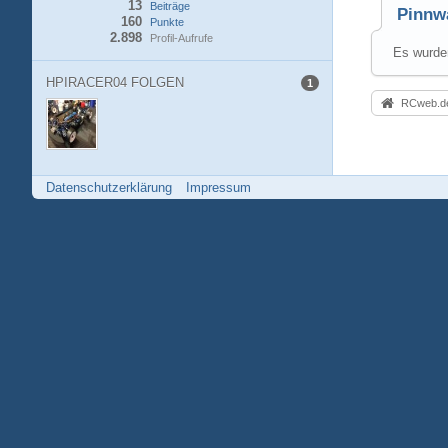
13
Beiträge
Pinnw
160
Punkte
2.898
Profil-Aufrufe
Es wurden
HPIRACER04 FOLGEN
1
RCweb.de
Datenschutzerklärung
Impressum