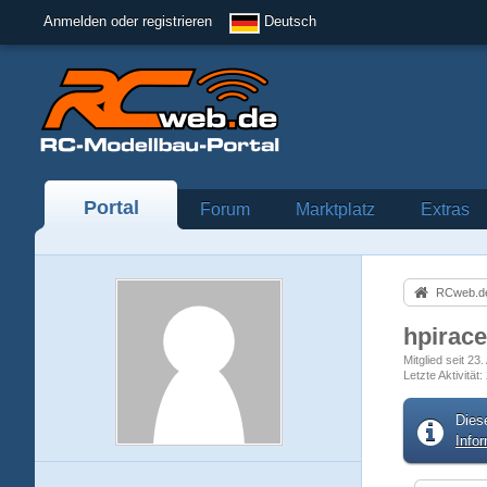
Anmelden oder registrieren
Deutsch
Portal
Forum
Marktplatz
Extras
RCweb.de
hpirac
Mitglied seit 23.
Letzte Aktivität
Dies
Info