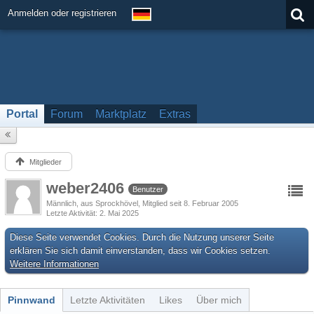
Anmelden oder registrieren
Portal
Forum
Marktplatz
Extras
Mitglieder
weber2406
Benutzer
Männlich
aus Sprockhövel
Mitglied seit 8. Februar 2005
Letzte Aktivität
2. Mai 2025
Diese Seite verwendet Cookies. Durch die Nutzung unserer Seite
erklären Sie sich damit einverstanden, dass wir Cookies setzen.
Weitere Informationen
Pinnwand
Letzte Aktivitäten
Likes
Über mich