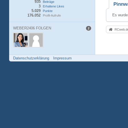
935
Beiträge
Pinnw
3
Erhaltene Likes
5.029
Punkte
Es wurden
176.052
Profil-Aufrufe
WEBER2406 FOLGEN
2
RCweb.de
Datenschutzerklärung
Impressum