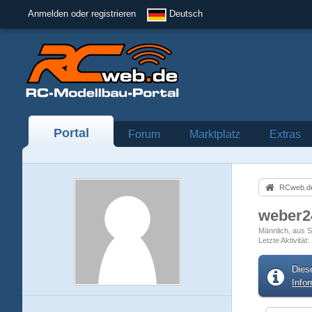
Anmelden oder registrieren
Deutsch
Portal
Forum
Marktplatz
Extras
RCweb.de
weber
Männlich
aus S
Letzte Aktivität
Dies
Info