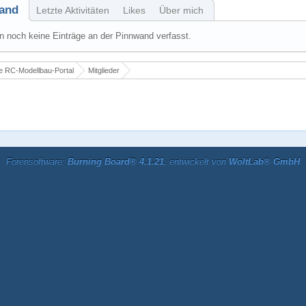
and
Letzte Aktivitäten
Likes
Über mich
 noch keine Einträge an der Pinnwand verfasst.
 RC-Modellbau-Portal
Mitglieder
Forensoftware:
Burning Board® 4.1.21
, entwickelt von
WoltLab® GmbH