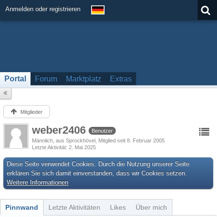
Anmelden oder registrieren
Portal
Forum
Marktplatz
Extras
Mitglieder
weber2406
Benutzer
Männlich
aus Sprockhövel
Mitglied seit 8. Februar 2005
Letzte Aktivität
2. Mai 2025
Diese Seite verwendet Cookies. Durch die Nutzung unserer Seite
erklären Sie sich damit einverstanden, dass wir Cookies setzen.
Weitere Informationen
Pinnwand
Letzte Aktivitäten
Likes
Über mich