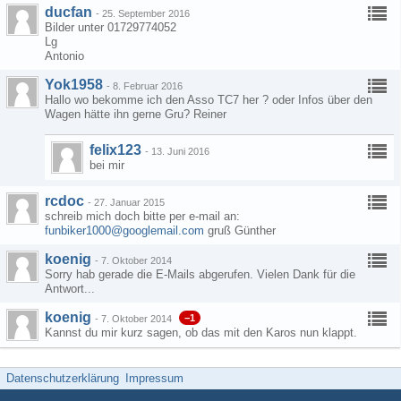
ducfan
-
25. September 2016
Bilder unter 01729774052
Lg
Antonio
Yok1958
-
8. Februar 2016
Hallo wo bekomme ich den Asso TC7 her ? oder Infos über den
Wagen hätte ihn gerne Gru? Reiner
felix123
-
13. Juni 2016
bei mir
rcdoc
-
27. Januar 2015
schreib mich doch bitte per e-mail an:
funbiker1000@googlemail.com
gruß Günther
koenig
-
7. Oktober 2014
Sorry hab gerade die E-Mails abgerufen. Vielen Dank für die
Antwort...
koenig
−1
-
7. Oktober 2014
Kannst du mir kurz sagen, ob das mit den Karos nun klappt.
Datenschutzerklärung
Impressum