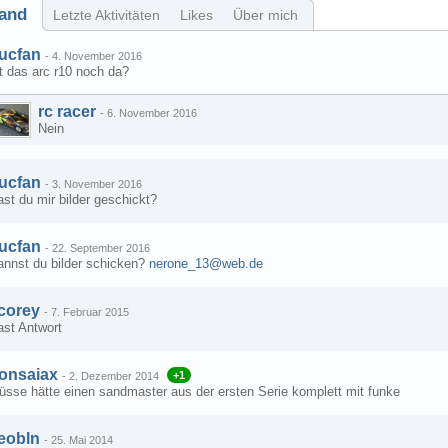
and
Letzte Aktivitäten
Likes
Über mich
ucfan
-
4. November 2016
t das arc r10 noch da?
rc racer
-
6. November 2016
Nein
ucfan
-
3. November 2016
st du mir bilder geschickt?
ucfan
-
22. September 2016
annst du bilder schicken?
nerone_13@web.de
corey
-
7. Februar 2015
ast Antwort
onsaiax
+1
-
2. Dezember 2014
üsse hätte einen sandmaster aus der ersten Serie komplett mit funke
eobln
-
25. Mai 2014