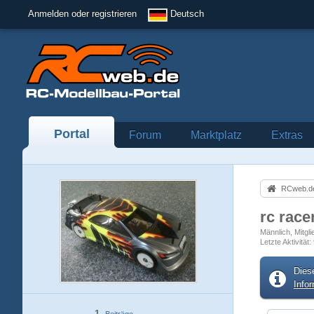
Anmelden oder registrieren
Deutsch
Portal
Forum
Marktplatz
Extras
RCweb.de
rc race
Männlich
Mitgl
Letzte Aktivität
Dies
Info
1