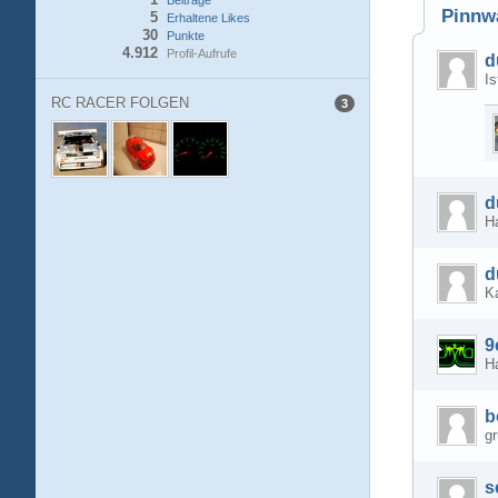
Beiträge
Pinnw
5
Erhaltene Likes
30
Punkte
4.912
Profil-Aufrufe
d
Is
RC RACER FOLGEN
3
d
Ha
d
K
9
H
b
gr
s