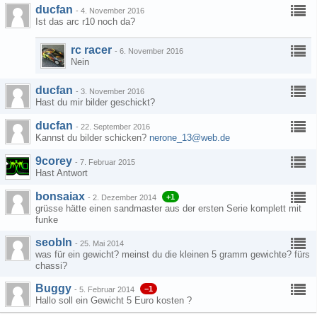
ducfan
-
4. November 2016
Ist das arc r10 noch da?
rc racer
-
6. November 2016
Nein
ducfan
-
3. November 2016
Hast du mir bilder geschickt?
ducfan
-
22. September 2016
Kannst du bilder schicken?
nerone_13@web.de
9corey
-
7. Februar 2015
Hast Antwort
bonsaiax
+1
-
2. Dezember 2014
grüsse hätte einen sandmaster aus der ersten Serie komplett mit
funke
seobln
-
25. Mai 2014
was für ein gewicht? meinst du die kleinen 5 gramm gewichte? fürs
chassi?
Buggy
−1
-
5. Februar 2014
Hallo soll ein Gewicht 5 Euro kosten ?