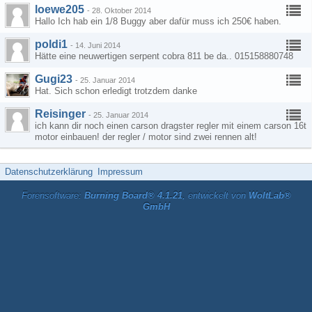
loewe205
-
28. Oktober 2014
Hallo Ich hab ein 1/8 Buggy aber dafür muss ich 250€ haben.
poldi1
-
14. Juni 2014
Hätte eine neuwertigen serpent cobra 811 be da.. 015158880748
Gugi23
-
25. Januar 2014
Hat. Sich schon erledigt trotzdem danke
Reisinger
-
25. Januar 2014
ich kann dir noch einen carson dragster regler mit einem carson 16t
motor einbauen! der regler / motor sind zwei rennen alt!
Datenschutzerklärung
Impressum
Forensoftware:
Burning Board® 4.1.21
, entwickelt von
WoltLab®
GmbH