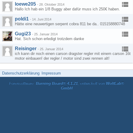
loewe205
-
28. Oktober 2014
Hallo Ich hab ein 1/8 Buggy aber dafür muss ich 250€ haben.
poldi1
-
14. Juni 2014
Hätte eine neuwertigen serpent cobra 811 be da.. 015158880748
Gugi23
-
25. Januar 2014
Hat. Sich schon erledigt trotzdem danke
Reisinger
-
25. Januar 2014
ich kann dir noch einen carson dragster regler mit einem carson 16t
motor einbauen! der regler / motor sind zwei rennen alt!
Datenschutzerklärung
Impressum
Forensoftware:
Burning Board® 4.1.21
, entwickelt von
WoltLab®
GmbH