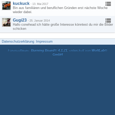
kuckuck
-
13. Mai 2017
Bin aus familiären und beruflichen Gründen erst nächste Woche
wieder dabei.
Gugi23
-
25. Januar 2014
Hallo conehead ich hätte große Interesse könntest du mir die Bilder
schicken
Datenschutzerklärung
Impressum
Forensoftware:
Burning Board® 4.1.21
, entwickelt von
WoltLab®
GmbH