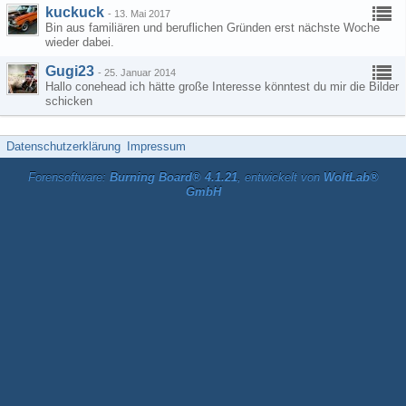
kuckuck
-
13. Mai 2017
Bin aus familiären und beruflichen Gründen erst nächste Woche
wieder dabei.
Gugi23
-
25. Januar 2014
Hallo conehead ich hätte große Interesse könntest du mir die Bilder
schicken
Datenschutzerklärung
Impressum
Forensoftware:
Burning Board® 4.1.21
, entwickelt von
WoltLab®
GmbH