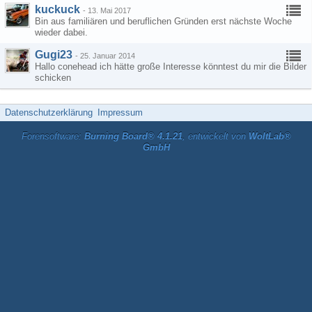
kuckuck
-
13. Mai 2017
Bin aus familiären und beruflichen Gründen erst nächste Woche
wieder dabei.
Gugi23
-
25. Januar 2014
Hallo conehead ich hätte große Interesse könntest du mir die Bilder
schicken
Datenschutzerklärung
Impressum
Forensoftware:
Burning Board® 4.1.21
, entwickelt von
WoltLab®
GmbH