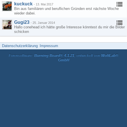
kuckuck
-
13. Mai 2017
Bin aus familiären und beruflichen Gründen erst nächste Woche
wieder dabei.
Gugi23
-
25. Januar 2014
Hallo conehead ich hätte große Interesse könntest du mir die Bilder
schicken
Datenschutzerklärung
Impressum
Forensoftware:
Burning Board® 4.1.21
, entwickelt von
WoltLab®
GmbH