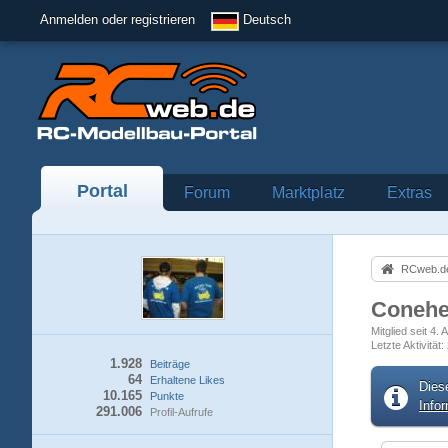
Anmelden oder registrieren
Deutsch
Portal
Forum
Marktplatz
Extras
RCweb.de
Coneh
Mitglied seit 4. 
Letzte Aktivität
1.928
Beiträge
64
Erhaltene Likes
Dies
10.165
Punkte
Info
291.006
Profil-Aufrufe