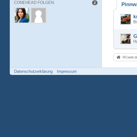
CONEHEAD FOLGEN
2
Pinnw
k
Bi
G
Ha
RCweb.de
Datenschutzerklärung
Impressum