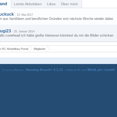
and
Letzte Aktivitäten
Likes
Über mich
uckuck
-
13. Mai 2017
n aus familiären und beruflichen Gründen erst nächste Woche wieder dabei.
ugi23
-
25. Januar 2014
llo conehead ich hätte große Interesse könntest du mir die Bilder schicken
 RC-Modellbau-Portal
Mitglieder
Forensoftware:
Burning Board® 4.1.21
, entwickelt von
WoltLab® GmbH