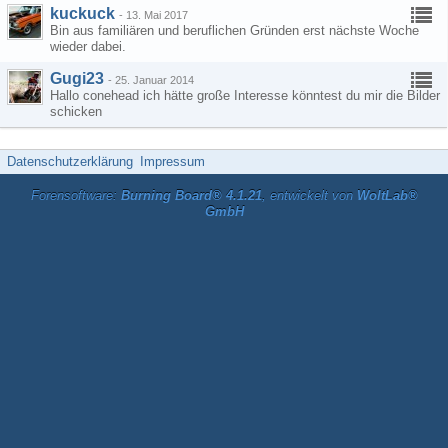
kuckuck
-
13. Mai 2017
Bin aus familiären und beruflichen Gründen erst nächste Woche
wieder dabei.
Gugi23
-
25. Januar 2014
Hallo conehead ich hätte große Interesse könntest du mir die Bilder
schicken
Datenschutzerklärung
Impressum
Forensoftware:
Burning Board® 4.1.21
, entwickelt von
WoltLab®
GmbH