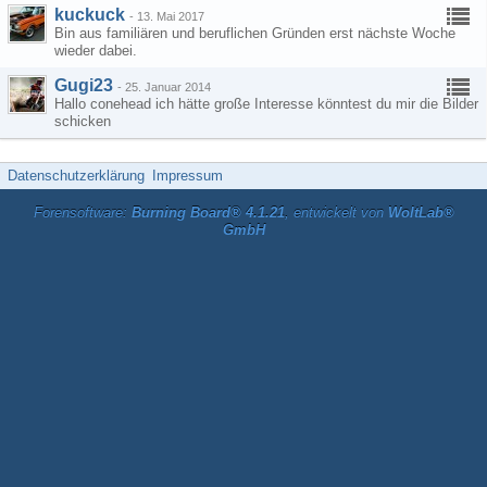
kuckuck
-
13. Mai 2017
Bin aus familiären und beruflichen Gründen erst nächste Woche
wieder dabei.
Gugi23
-
25. Januar 2014
Hallo conehead ich hätte große Interesse könntest du mir die Bilder
schicken
Datenschutzerklärung
Impressum
Forensoftware:
Burning Board® 4.1.21
, entwickelt von
WoltLab®
GmbH