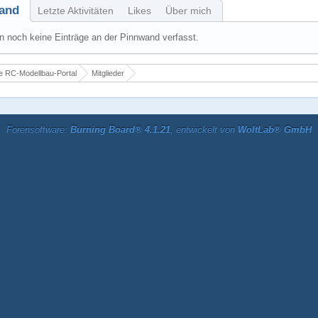
and
Letzte Aktivitäten
Likes
Über mich
 noch keine Einträge an der Pinnwand verfasst.
 RC-Modellbau-Portal
Mitglieder
Forensoftware:
Burning Board® 4.1.21
, entwickelt von
WoltLab® GmbH