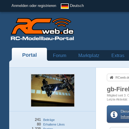
Anmelden oder registrieren
Deutsch
Portal
Forum
Marktplatz
Extras
RCweb.de
gb-Fire
Mitglied seit 3.
Letzte Aktivität
Dies
Info
241
Beiträge
80
Erhaltene Likes
1.325