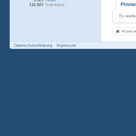
Punkte
Pinnw
116.823
Profil-Aufrufe
Es wurden
RCweb.de
Datenschutzerklärung
Impressum