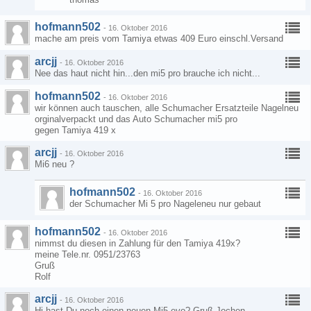
hofmann502
-
16. Oktober 2016
mache am preis vom Tamiya etwas 409 Euro einschl.Versand
arcjj
-
16. Oktober 2016
Nee das haut nicht hin...den mi5 pro brauche ich nicht...
hofmann502
-
16. Oktober 2016
wir können auch tauschen, alle Schumacher Ersatzteile Nagelneu
orginalverpackt und das Auto Schumacher mi5 pro
gegen Tamiya 419 x
arcjj
-
16. Oktober 2016
Mi6 neu ?
hofmann502
-
16. Oktober 2016
der Schumacher Mi 5 pro Nageleneu nur gebaut
hofmann502
-
16. Oktober 2016
nimmst du diesen in Zahlung für den Tamiya 419x?
meine Tele.nr. 0951/23763
Gruß
Rolf
arcjj
-
16. Oktober 2016
Hi hast Du noch einen neuen Mi5 evo? Gruß Jochen