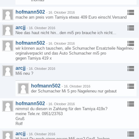
hofmann502
-
16. Oktober 2016
mache am preis vom Tamiya etwas 409 Euro einschl.Versand
arcjj
-
16. Oktober 2016
Nee das haut nicht hin...den mi5 pro brauche ich nicht...
hofmann502
-
16. Oktober 2016
wir können auch tauschen, alle Schumacher Ersatzteile Nagelneu
orginalverpackt und das Auto Schumacher mi5 pro
gegen Tamiya 419 x
arcjj
-
16. Oktober 2016
Mi6 neu ?
hofmann502
-
16. Oktober 2016
der Schumacher Mi 5 pro Nageleneu nur gebaut
hofmann502
-
16. Oktober 2016
nimmst du diesen in Zahlung für den Tamiya 419x?
meine Tele.nr. 0951/23763
Gruß
Rolf
arcjj
-
16. Oktober 2016
Hi hast Du noch einen neuen Mi5 evo? Gruß Jochen