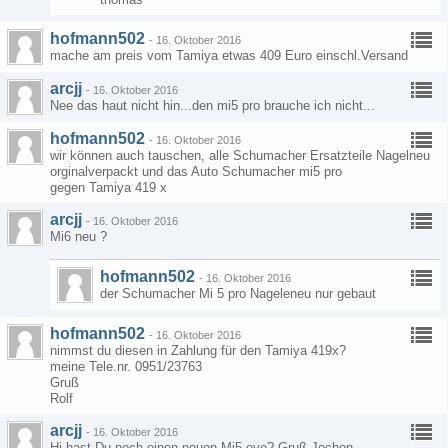
hofmann502
-
16. Oktober 2016
mache am preis vom Tamiya etwas 409 Euro einschl.Versand
arcjj
-
16. Oktober 2016
Nee das haut nicht hin...den mi5 pro brauche ich nicht...
hofmann502
-
16. Oktober 2016
wir können auch tauschen, alle Schumacher Ersatzteile Nagelneu
orginalverpackt und das Auto Schumacher mi5 pro
gegen Tamiya 419 x
arcjj
-
16. Oktober 2016
Mi6 neu ?
hofmann502
-
16. Oktober 2016
der Schumacher Mi 5 pro Nageleneu nur gebaut
hofmann502
-
16. Oktober 2016
nimmst du diesen in Zahlung für den Tamiya 419x?
meine Tele.nr. 0951/23763
Gruß
Rolf
arcjj
-
16. Oktober 2016
Hi hast Du noch einen neuen Mi5 evo? Gruß Jochen