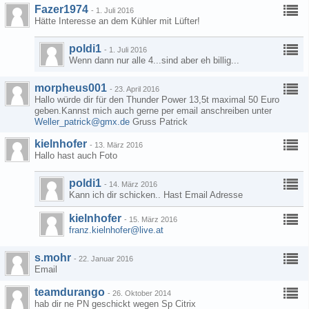
Fazer1974
-
1. Juli 2016
Hätte Interesse an dem Kühler mit Lüfter!
poldi1
-
1. Juli 2016
Wenn dann nur alle 4...sind aber eh billig...
morpheus001
-
23. April 2016
Hallo würde dir für den Thunder Power 13,5t maximal 50 Euro
geben.Kannst mich auch gerne per email anschreiben unter
Weller_patrick@gmx.de
Gruss Patrick
kielnhofer
-
13. März 2016
Hallo hast auch Foto
poldi1
-
14. März 2016
Kann ich dir schicken.. Hast Email Adresse
kielnhofer
-
15. März 2016
franz.kielnhofer@live.at
s.mohr
-
22. Januar 2016
Email
teamdurango
-
26. Oktober 2014
hab dir ne PN geschickt wegen Sp Citrix