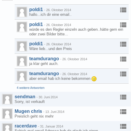
poldi1
-
26. Oktober 2014
hallo...ich dir eine email..
poldi1
-
26. Oktober 2014
würde es den Regler einzeln auch geben..hätte gern ein
oder zwei Bilder bitte...
poldi1
-
26. Oktober 2014
Wäre lieb...und den Preis
teamdurango
-
26. Oktober 2014
ja klar geht auch.
teamdurango
-
26. Oktober 2014
aber email hab ich keine bekommen
4 weitere Antworten
sendman
-
30. Juni 2014
Sorry, ist verkauft
Mugen chris
-
13. Juni 2014
Preislich geht nix mehr
racerdave
-
31. Januar 2014
Schick mal email Adresse hab da glaub ich einen