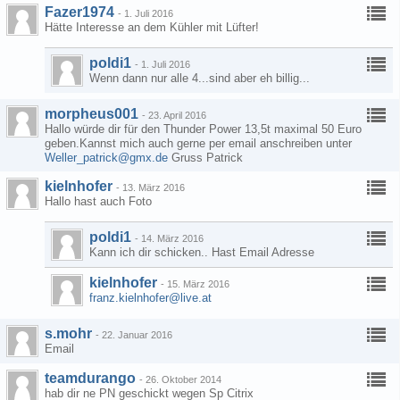
Fazer1974
-
1. Juli 2016
Hätte Interesse an dem Kühler mit Lüfter!
poldi1
-
1. Juli 2016
Wenn dann nur alle 4...sind aber eh billig...
morpheus001
-
23. April 2016
Hallo würde dir für den Thunder Power 13,5t maximal 50 Euro
geben.Kannst mich auch gerne per email anschreiben unter
Weller_patrick@gmx.de
Gruss Patrick
kielnhofer
-
13. März 2016
Hallo hast auch Foto
poldi1
-
14. März 2016
Kann ich dir schicken.. Hast Email Adresse
kielnhofer
-
15. März 2016
franz.kielnhofer@live.at
s.mohr
-
22. Januar 2016
Email
teamdurango
-
26. Oktober 2014
hab dir ne PN geschickt wegen Sp Citrix