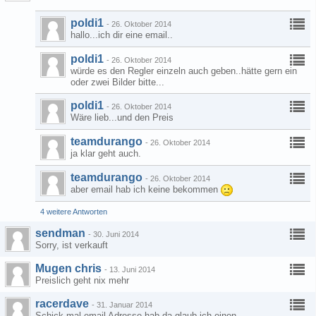
poldi1
-
26. Oktober 2014
hallo...ich dir eine email..
poldi1
-
26. Oktober 2014
würde es den Regler einzeln auch geben..hätte gern ein
oder zwei Bilder bitte...
poldi1
-
26. Oktober 2014
Wäre lieb...und den Preis
teamdurango
-
26. Oktober 2014
ja klar geht auch.
teamdurango
-
26. Oktober 2014
aber email hab ich keine bekommen
4 weitere Antworten
sendman
-
30. Juni 2014
Sorry, ist verkauft
Mugen chris
-
13. Juni 2014
Preislich geht nix mehr
racerdave
-
31. Januar 2014
Schick mal email Adresse hab da glaub ich einen