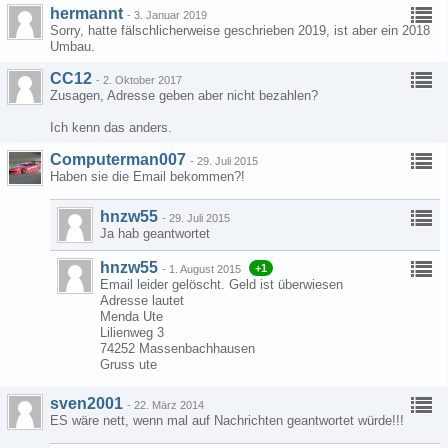
hermannt
-
3. Januar 2019
Sorry, hatte fälschlicherweise geschrieben 2019, ist aber ein 2018
Umbau.
CC12
-
2. Oktober 2017
Zusagen, Adresse geben aber nicht bezahlen?
Ich kenn das anders.
Computerman007
-
29. Juli 2015
Haben sie die Email bekommen?!
hnzw55
-
29. Juli 2015
Ja hab geantwortet
hnzw55
+1
-
1. August 2015
Email leider gelöscht. Geld ist überwiesen
Adresse lautet
Menda Ute
Lilienweg 3
74252 Massenbachhausen
Gruss ute
sven2001
-
22. März 2014
ES wäre nett, wenn mal auf Nachrichten geantwortet würde!!!