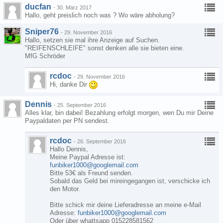
ducfan
-
30. März 2017
Hallo, geht preislich noch was ? Wo wäre abholung?
Sniper76
-
29. November 2016
Hallo, setzen sie mal ihre Anzeige auf Suchen.
"REIFENSCHLEIFE" sonst denken alle sie bieten eine.
MfG Schröder
rcdoc
-
29. November 2016
Hi, danke Dir
Dennis
-
25. September 2016
Alles klar, bin dabei! Bezahlung erfolgt morgen, wen Du mir Deine
Paypaldaten per PN sendest.
rcdoc
-
26. September 2016
Hallo Dennis,
Meine Paypal Adresse ist:
funbiker1000@googlemail.com
Bitte 53€ als Freund senden.
Sobald das Geld bei mireingegangen ist, verschicke ich
den Motor.
Bitte schick mir deine Lieferadresse an meine e-Mail
Adresse:
funbiker1000@googlemail.com
Oder über whattsapp 015228581562