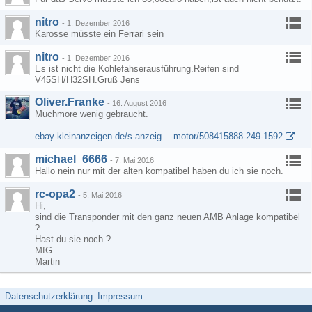
nitro
-
1. Dezember 2016
Karosse müsste ein Ferrari sein
nitro
-
1. Dezember 2016
Es ist nicht die Kohlefahserausführung.Reifen sind
V45SH/H32SH.Gruß Jens
Oliver.Franke
-
16. August 2016
Muchmore wenig gebraucht.
ebay-kleinanzeigen.de/s-anzeig…-motor/508415888-249-1592
michael_6666
-
7. Mai 2016
Hallo nein nur mit der alten kompatibel haben du ich sie noch.
rc-opa2
-
5. Mai 2016
Hi,
sind die Transponder mit den ganz neuen AMB Anlage kompatibel
?
Hast du sie noch ?
MfG
Martin
Datenschutzerklärung
Impressum