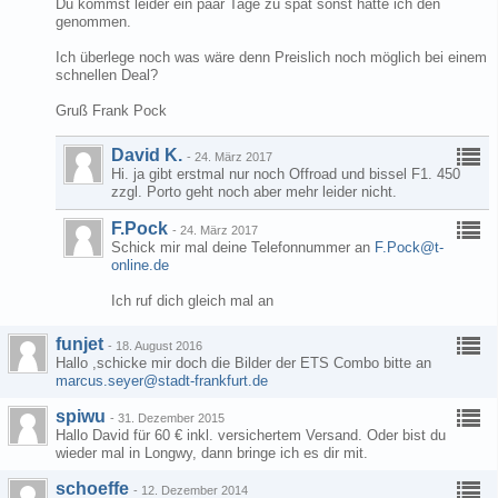
Du kommst leider ein paar Tage zu spät sonst hätte ich den
genommen.
Ich überlege noch was wäre denn Preislich noch möglich bei einem
schnellen Deal?
Gruß Frank Pock
David K.
-
24. März 2017
Hi. ja gibt erstmal nur noch Offroad und bissel F1. 450
zzgl. Porto geht noch aber mehr leider nicht.
F.Pock
-
24. März 2017
Schick mir mal deine Telefonnummer an
F.Pock@t-
online.de
Ich ruf dich gleich mal an
funjet
-
18. August 2016
Hallo ,schicke mir doch die Bilder der ETS Combo bitte an
marcus.seyer@stadt-frankfurt.de
spiwu
-
31. Dezember 2015
Hallo David für 60 € inkl. versichertem Versand. Oder bist du
wieder mal in Longwy, dann bringe ich es dir mit.
schoeffe
-
12. Dezember 2014