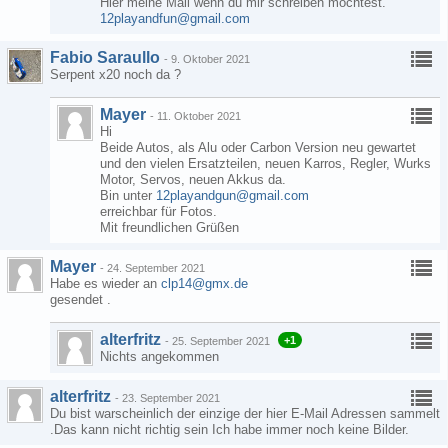
Hier meine Mail wenn du mir schreiben möchtest.
12playandfun@gmail.com
Fabio Saraullo
-
9. Oktober 2021
Serpent x20 noch da ?
Mayer
-
11. Oktober 2021
Hi
Beide Autos, als Alu oder Carbon Version neu gewartet
und den vielen Ersatzteilen, neuen Karros, Regler, Wurks
Motor, Servos, neuen Akkus da.
Bin unter
12playandgun@gmail.com
erreichbar für Fotos.
Mit freundlichen Grüßen
Mayer
-
24. September 2021
Habe es wieder an
clp14@gmx.de
gesendet .
alterfritz
+1
-
25. September 2021
Nichts angekommen
alterfritz
-
23. September 2021
Du bist warscheinlich der einzige der hier E-Mail Adressen sammelt
.Das kann nicht richtig sein Ich habe immer noch keine Bilder.