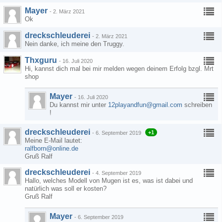
Mayer
-
2. März 2021
Ok
dreckschleuderei
-
2. März 2021
Nein danke, ich meine den Truggy.
Thxguru
-
16. Juli 2020
Hi, kannst dich mal bei mir melden wegen deinem Erfolg bzgl. Mrt
shop
Mayer
-
16. Juli 2020
Du kannst mir unter
12playandfun@gmail.com
schreiben
!
dreckschleuderei
+1
-
6. September 2019
Meine E-Mail lautet:
ralfborn@online.de
Gruß Ralf
dreckschleuderei
-
4. September 2019
Hallo, welches Modell von Mugen ist es, was ist dabei und
natürlich was soll er kosten?
Gruß Ralf
Mayer
-
6. September 2019