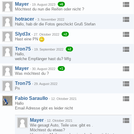
Mayer
+6
-
19. August 2023
Möchtest du nun die Reifen oder nicht ?
hotracer
-
3. November 2022
Hallo, hab dir die Fotos geschickt Gruß Stefan
Slyd3x
+2
-
27. Oktober 2022
Hast eine PN
Tron75
+2
-
19. September 2022
Hallo,
welche Empfänger hast du? Mfg
Mayer
+1
-
30. August 2022
Was möchtest du ?
Tron75
-
29. August 2022
Pn
Fabio Saraullo
-
12. Oktober 2021
Hallo
Email Adresse gibt es leider nicht
Mayer
-
12. Oktober 2021
Wie gesagt Auto, Teile usw. gibt es .
Möchtest du etwas?