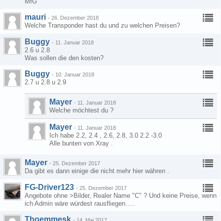
MfG
mauri
-
26. Dezember 2018
Welche Transponder hast du und zu welchen Preisen?
Buggy
-
11. Januar 2018
2.6 u 2.8
Was sollen die den kosten?
Buggy
-
10. Januar 2018
2.7 u 2.8 u 2.9
Mayer
-
11. Januar 2018
Welche möchtest du ?
Mayer
-
11. Januar 2018
Ich habe 2.2, 2.4 , 2.6, 2.8, 3.0 2.2 -3.0
Alle bunten von Xray .
Mayer
-
25. Dezember 2017
Da gibt es dann einige die nicht mehr hier währen .
FG-Driver123
-
25. Dezember 2017
Angebote ohne >Bilder, Realer Name "C" ? Und keine Preise, wenn
ich Admin wäre würdest rausfliegen.....
Thoemmesk
-
14. Mai 2017