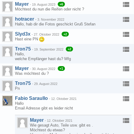
Mayer
+6
-
19. August 2023
Möchtest du nun die Reifen oder nicht ?
hotracer
-
3. November 2022
Hallo, hab dir die Fotos geschickt Gruß Stefan
Slyd3x
+2
-
27. Oktober 2022
Hast eine PN
Tron75
+2
-
19. September 2022
Hallo,
welche Empfänger hast du? Mfg
Mayer
+1
-
30. August 2022
Was möchtest du ?
Tron75
-
29. August 2022
Pn
Fabio Saraullo
-
12. Oktober 2021
Hallo
Email Adresse gibt es leider nicht
Mayer
-
12. Oktober 2021
Wie gesagt Auto, Teile usw. gibt es .
Möchtest du etwas?