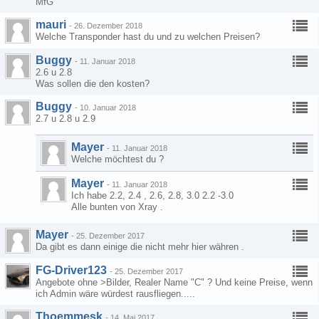
MfG
mauri
-
26. Dezember 2018
Welche Transponder hast du und zu welchen Preisen?
Buggy
-
11. Januar 2018
2.6 u 2.8
Was sollen die den kosten?
Buggy
-
10. Januar 2018
2.7 u 2.8 u 2.9
Mayer
-
11. Januar 2018
Welche möchtest du ?
Mayer
-
11. Januar 2018
Ich habe 2.2, 2.4 , 2.6, 2.8, 3.0 2.2 -3.0
Alle bunten von Xray .
Mayer
-
25. Dezember 2017
Da gibt es dann einige die nicht mehr hier währen .
FG-Driver123
-
25. Dezember 2017
Angebote ohne >Bilder, Realer Name "C" ? Und keine Preise, wenn
ich Admin wäre würdest rausfliegen.....
Thoemmesk
-
14. Mai 2017