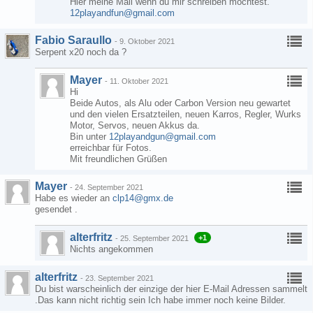
Hier meine Mail wenn du mir schreiben möchtest.
12playandfun@gmail.com
Fabio Saraullo
-
9. Oktober 2021
Serpent x20 noch da ?
Mayer
-
11. Oktober 2021
Hi
Beide Autos, als Alu oder Carbon Version neu gewartet
und den vielen Ersatzteilen, neuen Karros, Regler, Wurks
Motor, Servos, neuen Akkus da.
Bin unter
12playandgun@gmail.com
erreichbar für Fotos.
Mit freundlichen Grüßen
Mayer
-
24. September 2021
Habe es wieder an
clp14@gmx.de
gesendet .
alterfritz
+1
-
25. September 2021
Nichts angekommen
alterfritz
-
23. September 2021
Du bist warscheinlich der einzige der hier E-Mail Adressen sammelt
.Das kann nicht richtig sein Ich habe immer noch keine Bilder.