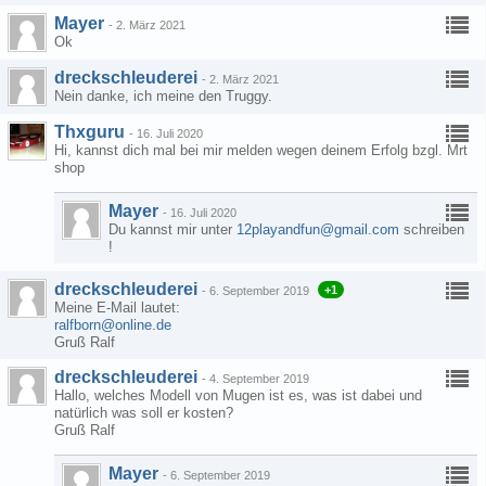
Mayer
-
2. März 2021
Ok
dreckschleuderei
-
2. März 2021
Nein danke, ich meine den Truggy.
Thxguru
-
16. Juli 2020
Hi, kannst dich mal bei mir melden wegen deinem Erfolg bzgl. Mrt
shop
Mayer
-
16. Juli 2020
Du kannst mir unter
12playandfun@gmail.com
schreiben
!
dreckschleuderei
+1
-
6. September 2019
Meine E-Mail lautet:
ralfborn@online.de
Gruß Ralf
dreckschleuderei
-
4. September 2019
Hallo, welches Modell von Mugen ist es, was ist dabei und
natürlich was soll er kosten?
Gruß Ralf
Mayer
-
6. September 2019