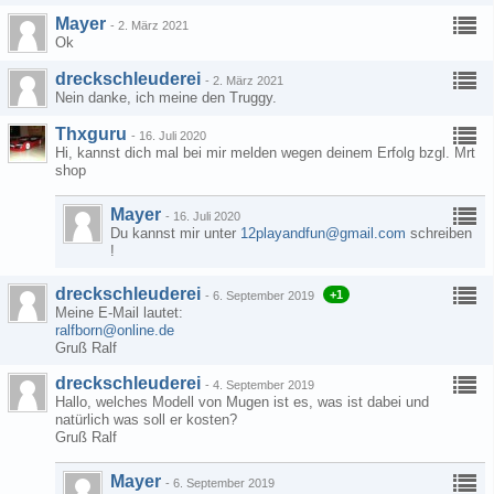
Mayer
-
2. März 2021
Ok
dreckschleuderei
-
2. März 2021
Nein danke, ich meine den Truggy.
Thxguru
-
16. Juli 2020
Hi, kannst dich mal bei mir melden wegen deinem Erfolg bzgl. Mrt
shop
Mayer
-
16. Juli 2020
Du kannst mir unter
12playandfun@gmail.com
schreiben
!
dreckschleuderei
+1
-
6. September 2019
Meine E-Mail lautet:
ralfborn@online.de
Gruß Ralf
dreckschleuderei
-
4. September 2019
Hallo, welches Modell von Mugen ist es, was ist dabei und
natürlich was soll er kosten?
Gruß Ralf
Mayer
-
6. September 2019