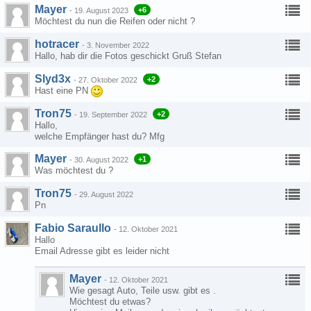
Mayer
+6
-
19. August 2023
Möchtest du nun die Reifen oder nicht ?
hotracer
-
3. November 2022
Hallo, hab dir die Fotos geschickt Gruß Stefan
Slyd3x
+2
-
27. Oktober 2022
Hast eine PN
Tron75
+2
-
19. September 2022
Hallo,
welche Empfänger hast du? Mfg
Mayer
+1
-
30. August 2022
Was möchtest du ?
Tron75
-
29. August 2022
Pn
Fabio Saraullo
-
12. Oktober 2021
Hallo
Email Adresse gibt es leider nicht
Mayer
-
12. Oktober 2021
Wie gesagt Auto, Teile usw. gibt es .
Möchtest du etwas?