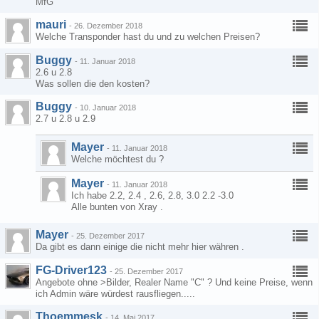
MfG
mauri
-
26. Dezember 2018
Welche Transponder hast du und zu welchen Preisen?
Buggy
-
11. Januar 2018
2.6 u 2.8
Was sollen die den kosten?
Buggy
-
10. Januar 2018
2.7 u 2.8 u 2.9
Mayer
-
11. Januar 2018
Welche möchtest du ?
Mayer
-
11. Januar 2018
Ich habe 2.2, 2.4 , 2.6, 2.8, 3.0 2.2 -3.0
Alle bunten von Xray .
Mayer
-
25. Dezember 2017
Da gibt es dann einige die nicht mehr hier währen .
FG-Driver123
-
25. Dezember 2017
Angebote ohne >Bilder, Realer Name "C" ? Und keine Preise, wenn
ich Admin wäre würdest rausfliegen.....
Thoemmesk
-
14. Mai 2017