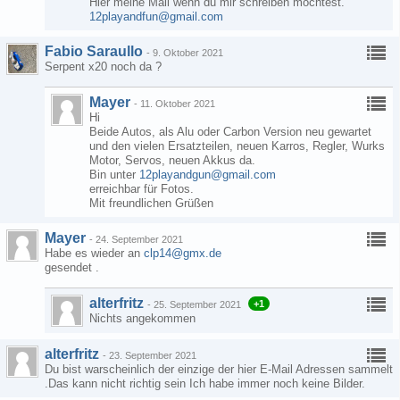
Hier meine Mail wenn du mir schreiben möchtest.
12playandfun@gmail.com
Fabio Saraullo
-
9. Oktober 2021
Serpent x20 noch da ?
Mayer
-
11. Oktober 2021
Hi
Beide Autos, als Alu oder Carbon Version neu gewartet
und den vielen Ersatzteilen, neuen Karros, Regler, Wurks
Motor, Servos, neuen Akkus da.
Bin unter
12playandgun@gmail.com
erreichbar für Fotos.
Mit freundlichen Grüßen
Mayer
-
24. September 2021
Habe es wieder an
clp14@gmx.de
gesendet .
alterfritz
+1
-
25. September 2021
Nichts angekommen
alterfritz
-
23. September 2021
Du bist warscheinlich der einzige der hier E-Mail Adressen sammelt
.Das kann nicht richtig sein Ich habe immer noch keine Bilder.