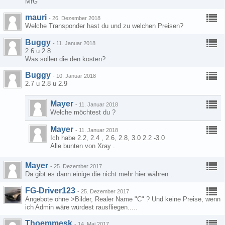
MfG
mauri
-
26. Dezember 2018
Welche Transponder hast du und zu welchen Preisen?
Buggy
-
11. Januar 2018
2.6 u 2.8
Was sollen die den kosten?
Buggy
-
10. Januar 2018
2.7 u 2.8 u 2.9
Mayer
-
11. Januar 2018
Welche möchtest du ?
Mayer
-
11. Januar 2018
Ich habe 2.2, 2.4 , 2.6, 2.8, 3.0 2.2 -3.0
Alle bunten von Xray .
Mayer
-
25. Dezember 2017
Da gibt es dann einige die nicht mehr hier währen .
FG-Driver123
-
25. Dezember 2017
Angebote ohne >Bilder, Realer Name "C" ? Und keine Preise, wenn
ich Admin wäre würdest rausfliegen.....
Thoemmesk
-
14. Mai 2017