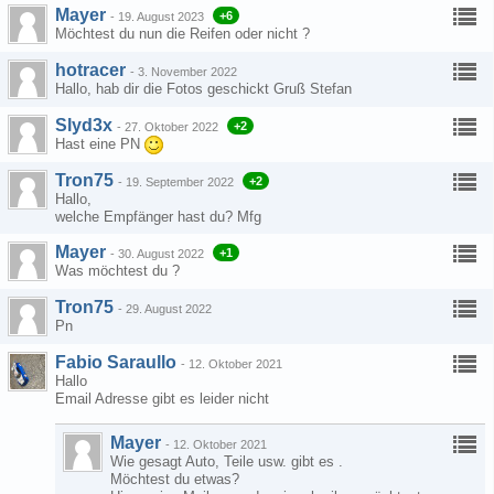
Mayer
+6
-
19. August 2023
Möchtest du nun die Reifen oder nicht ?
hotracer
-
3. November 2022
Hallo, hab dir die Fotos geschickt Gruß Stefan
Slyd3x
+2
-
27. Oktober 2022
Hast eine PN
Tron75
+2
-
19. September 2022
Hallo,
welche Empfänger hast du? Mfg
Mayer
+1
-
30. August 2022
Was möchtest du ?
Tron75
-
29. August 2022
Pn
Fabio Saraullo
-
12. Oktober 2021
Hallo
Email Adresse gibt es leider nicht
Mayer
-
12. Oktober 2021
Wie gesagt Auto, Teile usw. gibt es .
Möchtest du etwas?