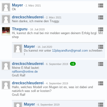
Mayer
-
2. März 2021
Ok
dreckschleuderei
-
2. März 2021
Nein danke, ich meine den Truggy.
Thxguru
-
16. Juli 2020
Hi, kannst dich mal bei mir melden wegen deinem Erfolg bzgl. Mrt
shop
Mayer
-
16. Juli 2020
Du kannst mir unter
12playandfun@gmail.com
schreiben
!
dreckschleuderei
+1
-
6. September 2019
Meine E-Mail lautet:
ralfborn@online.de
Gruß Ralf
dreckschleuderei
-
4. September 2019
Hallo, welches Modell von Mugen ist es, was ist dabei und
natürlich was soll er kosten?
Gruß Ralf
Mayer
-
6. September 2019