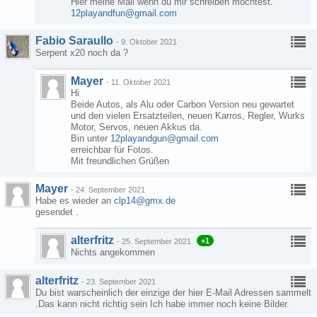
Hier meine Mail wenn du mir schreiben möchtest.
12playandfun@gmail.com
Fabio Saraullo
-
9. Oktober 2021
Serpent x20 noch da ?
Mayer
-
11. Oktober 2021
Hi
Beide Autos, als Alu oder Carbon Version neu gewartet
und den vielen Ersatzteilen, neuen Karros, Regler, Wurks
Motor, Servos, neuen Akkus da.
Bin unter
12playandgun@gmail.com
erreichbar für Fotos.
Mit freundlichen Grüßen
Mayer
-
24. September 2021
Habe es wieder an
clp14@gmx.de
gesendet .
alterfritz
+1
-
25. September 2021
Nichts angekommen
alterfritz
-
23. September 2021
Du bist warscheinlich der einzige der hier E-Mail Adressen sammelt
.Das kann nicht richtig sein Ich habe immer noch keine Bilder.