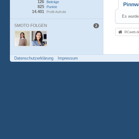
126
Beiträge
Pinnw
825
Punkte
14.401
Profil-Aufrufe
Es wurden
SMOTO FOLGEN
2
RCweb.de
Datenschutzerklärung
Impressum