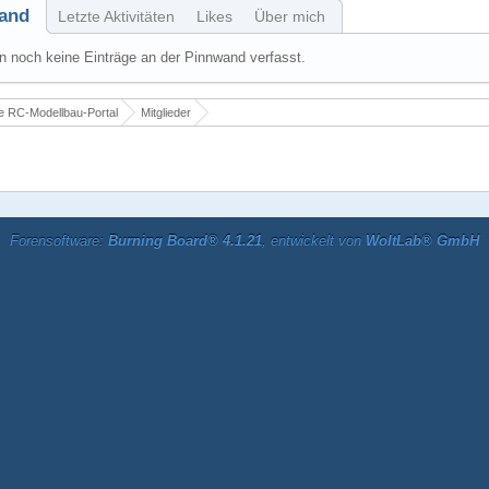
and
Letzte Aktivitäten
Likes
Über mich
 noch keine Einträge an der Pinnwand verfasst.
 RC-Modellbau-Portal
Mitglieder
Forensoftware:
Burning Board® 4.1.21
, entwickelt von
WoltLab® GmbH