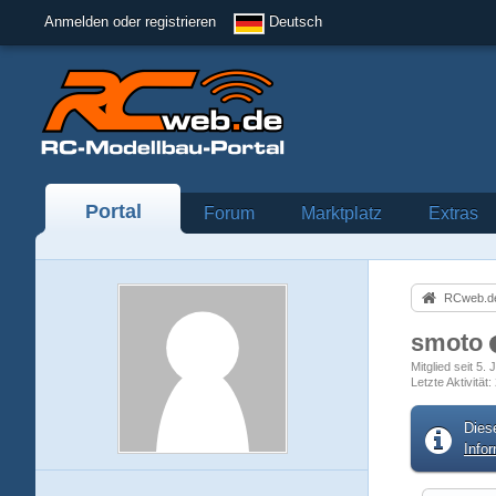
Anmelden oder registrieren
Deutsch
Portal
Forum
Marktplatz
Extras
RCweb.de
smoto
Mitglied seit 5.
Letzte Aktivität
Dies
Info