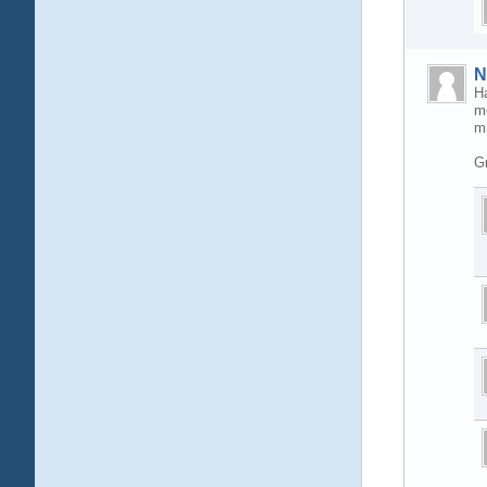
N
Ha
m
mi
G