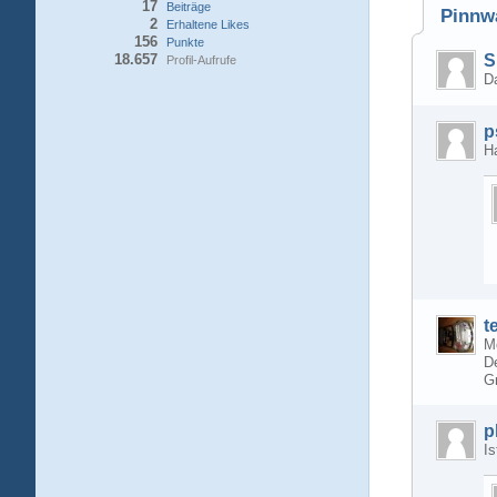
17
Beiträge
Pinnw
2
Erhaltene Likes
156
Punkte
18.657
S
Profil-Aufrufe
Da
p
H
t
M
De
G
p
I