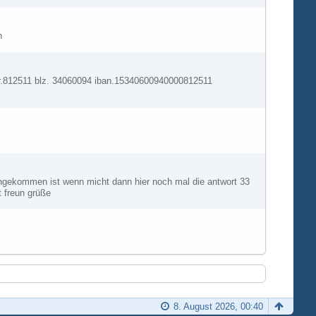
n
nr.812511 blz. 34060094 iban.15340600940000812511
 angekommen ist wenn micht dann hier noch mal die antwort 33
t freun grüße
8. August 2026, 00:40