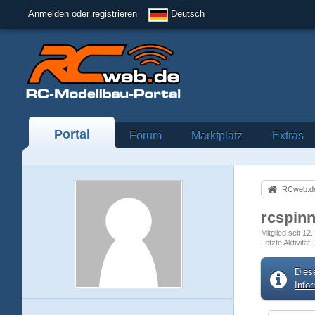
Anmelden oder registrieren
Deutsch
Portal
Forum
Marktplatz
Extras
RCweb.de
rcspin
Mitglied seit 12
Letzte Aktivität
Dies
Info