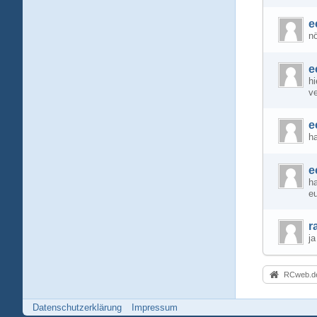
e
nö
e
h
v
e
h
e
ha
eu
r
ja
RCweb.de
Datenschutzerklärung
Impressum