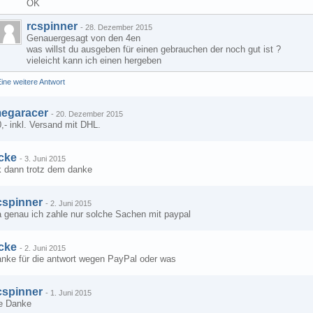
OK
rcspinner
-
28. Dezember 2015
Genauergesagt von den 4en
was willst du ausgeben für einen gebrauchen der noch gut ist ?
vieleicht kann ich einen hergeben
ine weitere Antwort
egaracer
-
20. Dezember 2015
,- inkl. Versand mit DHL.
cke
-
3. Juni 2015
k dann trotz dem danke
cspinner
-
2. Juni 2015
a genau ich zahle nur solche Sachen mit paypal
cke
-
2. Juni 2015
anke für die antwort wegen PayPal oder was
cspinner
-
1. Juni 2015
e Danke