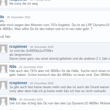
Ne sorry die ist weg
ils
-
28. Dezember 2015
llo,
elde mich wegen den Motoren vom 747e Angebot. Da ist ein LRP Dynamic10
t 4800kv. Was willst Du für den haben und ist er neu oder gebr. ?
ruß Nils
rcspinner
-
28. Dezember 2015
Ja sind die 3x4800lrp1x4700kv
als langverision
Davon einer ganz neu einer einmal gefahren und die anderen 2 1 Jahr a
Nils
-
28. Dezember 2015
Hab auch den 747e aber mit 3800kv für die Halle. Suche noch einen m
gebr. haben. Schon komisch das die 4800kv so teuer sind. Den 3800kv 
rcspinner
-
28. Dezember 2015
Ja gibt auch fast keine neuen mehr und das ist auch der Grund warum 
sorry aber dann hab ich ja keine mehr fals ich hier es nicht verkaufe
Nils
-
28. Dezember 2015
Seh Ich das richtig das Du von den drei Lrp Dynamic10 4800kv Motoren