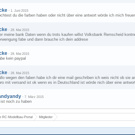
cke
-
1. Juni 2015
chtest du die farben haben oder nicht über eine antwort wörde ich mich freue
cke
-
28. Mai 2015
ier meine bank Daten wenn du trots kaufen willst Volksbank Remscheid kont
erwengung fabe und dann brauche ich dein addrese
cke
-
28. Mai 2015
abe kein paypal
cke
-
28. Mai 2015
llo wegen den faben habe ich dir eine mail geschriben ich weis nicht ob sie
ro mit versand ist ok wenn es in Deutschland ist wörde nich über eine antwor
andyandy
-
7. März 2015
 ist noch zu haben
 RC-Modellbau-Portal
Mitglieder