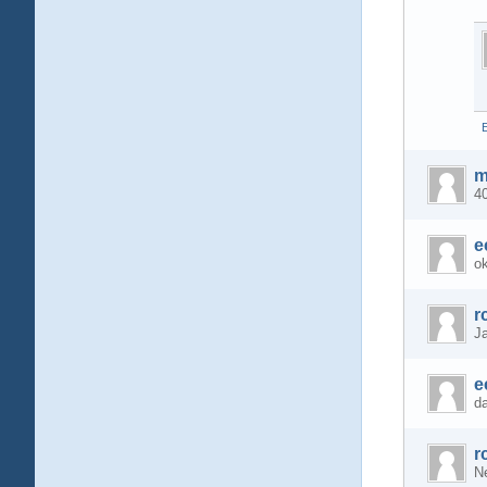
E
m
40
e
o
r
J
e
d
r
N