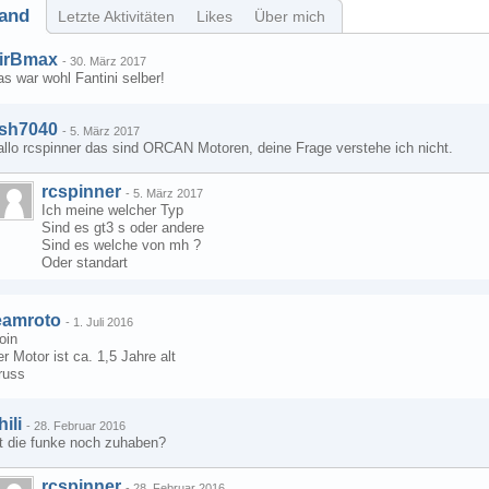
and
Letzte Aktivitäten
Likes
Über mich
irBmax
-
30. März 2017
s war wohl Fantini selber!
sh7040
-
5. März 2017
allo rcspinner das sind ORCAN Motoren, deine Frage verstehe ich nicht.
rcspinner
-
5. März 2017
Ich meine welcher Typ
Sind es gt3 s oder andere
Sind es welche von mh ?
Oder standart
eamroto
-
1. Juli 2016
oin
r Motor ist ca. 1,5 Jahre alt
russ
hili
-
28. Februar 2016
st die funke noch zuhaben?
rcspinner
-
28. Februar 2016