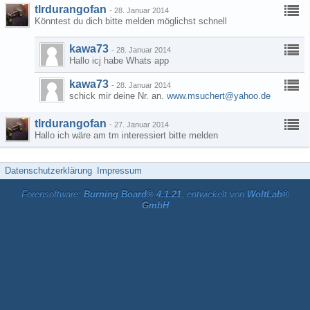
tlrdurangofan
-
28. Januar 2014
Könntest du dich bitte melden möglichst schnell
kawa73
-
28. Januar 2014
Hallo icj habe Whats app
kawa73
-
28. Januar 2014
schick mir deine Nr. an.
www.msuchert@yahoo.de
tlrdurangofan
-
27. Januar 2014
Hallo ich wäre am tm interessiert bitte melden
Datenschutzerklärung
Impressum
Forensoftware:
Burning Board® 4.1.21
, entwickelt von
WoltLab®
GmbH