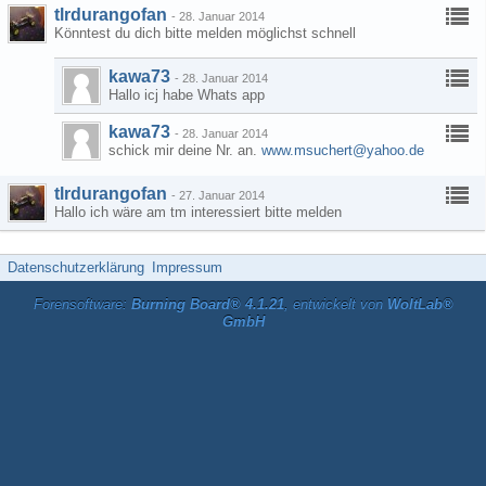
tlrdurangofan
-
28. Januar 2014
Könntest du dich bitte melden möglichst schnell
kawa73
-
28. Januar 2014
Hallo icj habe Whats app
kawa73
-
28. Januar 2014
schick mir deine Nr. an.
www.msuchert@yahoo.de
tlrdurangofan
-
27. Januar 2014
Hallo ich wäre am tm interessiert bitte melden
Datenschutzerklärung
Impressum
Forensoftware:
Burning Board® 4.1.21
, entwickelt von
WoltLab®
GmbH