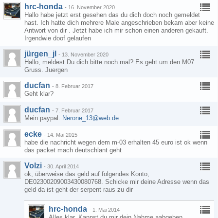
hrc-honda
-
16. November 2020
Hallo habe jetzt erst gesehen das du dich doch noch gemeldet
hast. Ich hatte dich mehrere Male angeschrieben bekam aber keine
Antwort von dir . Jetzt habe ich mir schon einen anderen gekauft.
Irgendwie doof gelaufen
jürgen_jl
-
13. November 2020
Hallo, meldest Du dich bitte noch mal? Es geht um den M07.
Gruss. Juergen
ducfan
-
8. Februar 2017
Geht klar?
ducfan
-
7. Februar 2017
Mein paypal.
Nerone_13@web.de
ecke
-
14. Mai 2015
habe die nachricht wegen dem m-03 erhalten 45 euro ist ok wenn
das packet mach deutschlant geht
Volzi
-
30. April 2014
ok, überweise das geld auf folgendes Konto,
DE02300209003430080768. Schicke mir deine Adresse wenn das
geld da ist geht der serpent raus zu dir
hrc-honda
-
1. Mai 2014
Alles klar. Kannst du mir dein Nahme aabgeben .